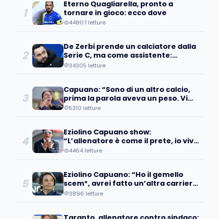
Eterno Quagliarella, pronto a
1
tornare in gioco: ecco dove
44807 letture
De Zerbi prende un calciatore dalla
2
Serie C, ma come assistente:
l’ultima idea del Brighton
34305 letture
Capuano: “Sono di un altro calcio,
3
prima la parola aveva un peso. Vi
racconto quando mi sono
5310 letture
autotassato…”
Eziolino Capuano show:
4
“L’allenatore è come il prete, io vivo
di queste cose. Vi dico...”
4464 letture
Eziolino Capuano: “Ho il gemello
5
scem*, avrei fatto un’altra carriera
se…”
3896 letture
Taranto, allenatore contro sindaco: