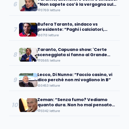
6
“Non sapete cos’è la vergogna sul
vostro viso”
3769 letture
Bufera Taranto, sindaco vs
7
presidente: “Paghi i calciatori,
chiederemo ad assessore di fare
3713 letture
gol”
Taranto, Capuano show: 'Certe
8
sceneggiata si fanno al Grande
Fratello non in una squadra'
3565 letture
Lecco, Di Nunno: “Faccio casino, vi
9
dico perché non mi vogliono in B”
3453 letture
Zeman: “Senza fumo? Vediamo
10
quanto dura. Non ho mai pensato
di…”
3342 letture