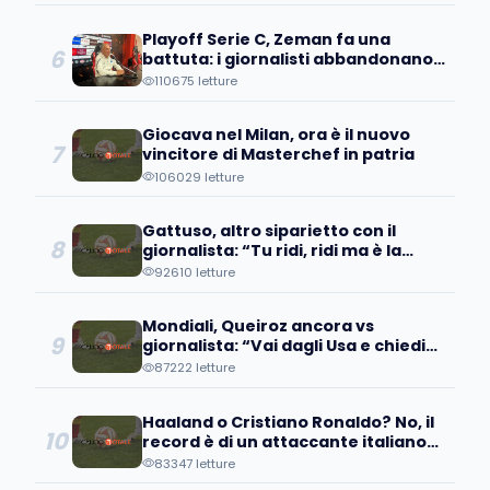
Playoff Serie C, Zeman fa una
6
battuta: i giornalisti abbandonano
la sala stampa
110675 letture
Giocava nel Milan, ora è il nuovo
7
vincitore di Masterchef in patria
106029 letture
Gattuso, altro siparietto con il
8
giornalista: “Tu ridi, ridi ma è la
verità”
92610 letture
Mondiali, Queiroz ancora vs
9
giornalista: “Vai dagli Usa e chiedi
della ritirata delle loro truppe dall'...
87222 letture
Haaland o Cristiano Ronaldo? No, il
10
record è di un attaccante italiano
(nostalgico)
83347 letture