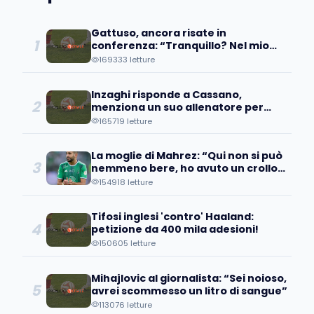
Gattuso, ancora risate in
1
conferenza: “Tranquillo? Nel mio
paese sei morto”
169333 letture
Inzaghi risponde a Cassano,
2
menziona un suo allenatore per
stopparlo
165719 letture
La moglie di Mahrez: “Qui non si può
3
nemmeno bere, ho avuto un crollo
e…”
154918 letture
Tifosi inglesi 'contro' Haaland:
4
petizione da 400 mila adesioni!
150605 letture
Mihajlovic al giornalista: “Sei noioso,
5
avrei scommesso un litro di sangue”
113076 letture