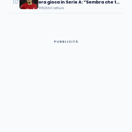
10
ora gioca in Serie A: “Sembra che tu
lo stia marcando bene, ma…”
82550 letture
PUBBLICITÀ