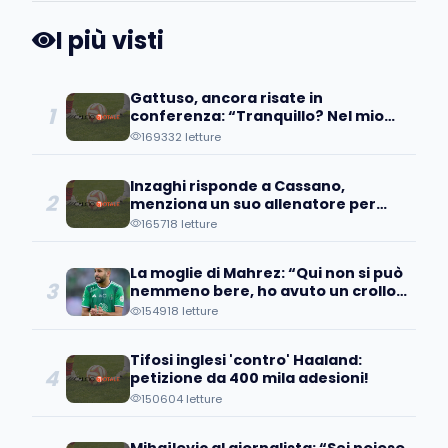
I più visti
Gattuso, ancora risate in
1
conferenza: “Tranquillo? Nel mio
paese sei morto”
169332 letture
Inzaghi risponde a Cassano,
2
menziona un suo allenatore per
stopparlo
165718 letture
La moglie di Mahrez: “Qui non si può
3
nemmeno bere, ho avuto un crollo
e…”
154918 letture
Tifosi inglesi 'contro' Haaland:
4
petizione da 400 mila adesioni!
150604 letture
Mihajlovic al giornalista: “Sei noioso,