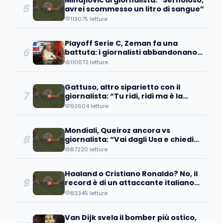
5
avrei scommesso un litro di sangue”
113075 letture
Playoff Serie C, Zeman fa una
6
battuta: i giornalisti abbandonano
la sala stampa
110672 letture
Gattuso, altro siparietto con il
7
giornalista: “Tu ridi, ridi ma è la
verità”
92604 letture
Mondiali, Queiroz ancora vs
8
giornalista: “Vai dagli Usa e chiedi
della ritirata delle loro truppe dall'...
87220 letture
Haaland o Cristiano Ronaldo? No, il
9
record è di un attaccante italiano
(nostalgico)
83345 letture
Van Dijk svela il bomber più ostico,