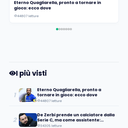
Eterno Quagliarella, pronto a tornare in
gioco: ecco dove
44807 letture
I più visti
Eterno Quagliarella, pronto a
1
tornare in gioco: ecco dove
44807 letture
De Zerbi prende un calciatore dalla
2
Serie C, ma come assistente:
l’ultima idea del Brighton
34305 letture