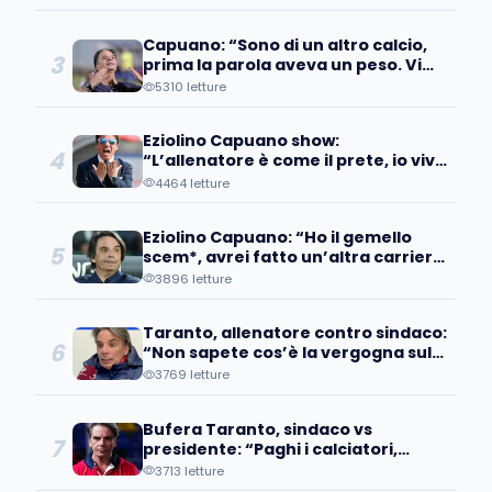
Capuano: “Sono di un altro calcio,
3
prima la parola aveva un peso. Vi
racconto quando mi sono
5310 letture
autotassato…”
Eziolino Capuano show:
4
“L’allenatore è come il prete, io vivo
di queste cose. Vi dico...”
4464 letture
Eziolino Capuano: “Ho il gemello
5
scem*, avrei fatto un’altra carriera
se…”
3896 letture
Taranto, allenatore contro sindaco:
6
“Non sapete cos’è la vergogna sul
vostro viso”
3769 letture
Bufera Taranto, sindaco vs
7
presidente: “Paghi i calciatori,
chiederemo ad assessore di fare
3713 letture
gol”