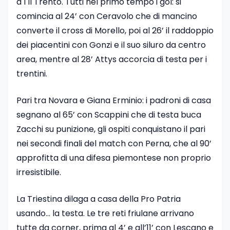
a 1 il Trento. Tutti nel primo tempo i gol: si
comincia al 24’ con Ceravolo che di mancino
converte il cross di Morello, poi al 26’ il raddoppio
dei piacentini con Gonzi e il suo siluro da centro
area, mentre al 28’ Attys accorcia di testa per i
trentini.
Pari tra Novara e Giana Erminio: i padroni di casa
segnano al 65’ con Scappini che di testa buca
Zacchi su punizione, gli ospiti conquistano il pari
nei secondi finali del match con Perna, che al 90’
approfitta di una difesa piemontese non proprio
irresistibile.
La Triestina dilaga a casa della Pro Patria
usando… la testa. Le tre reti friulane arrivano
tutte da corner, prima al 4’ e all’11’ con Lescano e