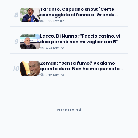
Taranto, Capuano show: 'Certe
8
sceneggiata si fanno al Grande
Fratello non in una squadra'
3565 letture
Lecco, Di Nunno: “Faccio casino, vi
9
dico perché non mi vogliono in B”
3453 letture
Zeman: “Senza fumo? Vediamo
10
quanto dura. Non ho mai pensato
di…”
3342 letture
PUBBLICITÀ