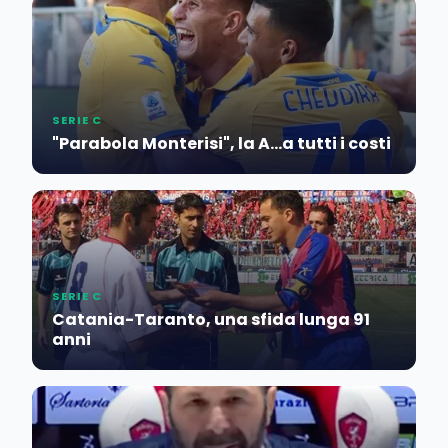
SERIE C
"Parabola Monterisi", la A...a tutti i costi
SERIE C
Catania-Taranto, una sfida lunga 91
anni