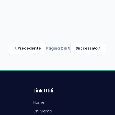
Precedente
Pagina 2 di 5
Successivo
Link Utili
Home
Chi Siamo