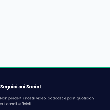
Seguici sui Social
Non perderti i nostri video, podcast e post quotidiani
sui canali ufficiali: