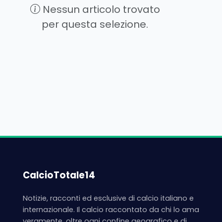
Nessun articolo trovato
per questa selezione.
CalcioTotale14
Notizie, racconti ed esclusive di calcio italiano e
internazionale. Il calcio raccontato da chi lo ama
veramente, oltre ogni confine geografico e di