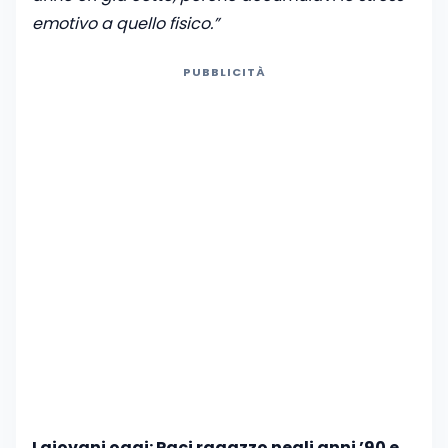
emotivo a quello fisico.”
PUBBLICITÀ
I giovani oggi: Paci ragazzo negli anni ’90 e