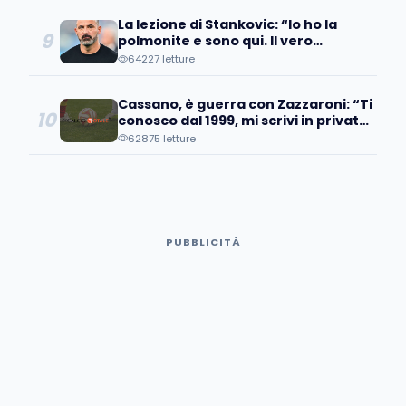
La lezione di Stankovic: “Io ho la
9
polmonite e sono qui. Il vero
fallimento è quando…”
64227 letture
Cassano, è guerra con Zazzaroni: “Ti
10
conosco dal 1999, mi scrivi in privato
e poi pubblicamente…
62875 letture
PUBBLICITÀ