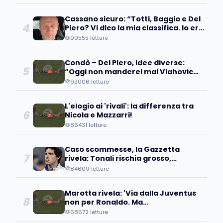
Cassano sicuro: “Totti, Baggio e Del
4
Piero? Vi dico la mia classifica. Io ero
avanti, ma…”
99555 letture
Condò – Del Piero, idee diverse:
5
“Oggi non manderei mai Vlahovic
davanti ai microfoni perché….”
92006 letture
L'elogio ai 'rivali': la differenza tra
6
Nicola e Mazzarri!
86431 letture
Caso scommesse, la Gazzetta
7
rivela: Tonali rischia grosso,
avrebbe scommesso...
84609 letture
Marotta rivela: 'Via dalla Juventus
8
non per Ronaldo. Ma
quell'operazione...'
68672 letture