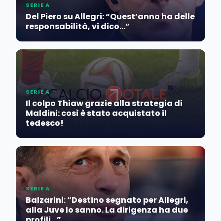
SERIE A
Del Piero su Allegri: “Quest’anno ha delle
responsabilità, vi dico…”
SERIE A
Il colpo Thiaw grazie alla strategia di
Maldini: così è stato acquistato il
tedesco!
SERIE A
Balzarini: “Destino segnato per Allegri,
alla Juve lo sanno. La dirigenza ha due
profili…”