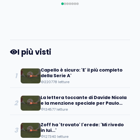
I più visti
Capello è sicuro: 'E' il più completo
1
della Serie A'
220778 letture
La lettera toccante di Davide Nicola
2
e la menzione speciale per Paulo
Coelho
134577 letture
Zoff ha 'trovato' l'erede: 'Mi rivedo
3
in lui...'
127340 letture