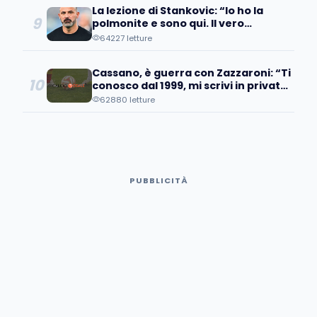
La lezione di Stankovic: “Io ho la
9
polmonite e sono qui. Il vero
fallimento è quando…”
64227 letture
Cassano, è guerra con Zazzaroni: “Ti
10
conosco dal 1999, mi scrivi in privato
e poi pubblicamente…
62880 letture
PUBBLICITÀ