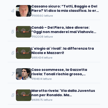
Cassano sicuro: “Totti, Baggio e Del
4
Piero? Vi dico la mia classifica. Io ero
avanti, ma…”
99560 letture
Condò – Del Piero, idee diverse:
5
“Oggi non manderei mai Vlahovic
davanti ai microfoni perché….”
92008 letture
L'elogio ai 'rivali': la differenza tra
6
Nicola e Mazzarri!
86434 letture
Caso scommesse, la Gazzetta
7
rivela: Tonali rischia grosso,
avrebbe scommesso...
84614 letture
Marotta rivela: 'Via dalla Juventus
8
non per Ronaldo. Ma
quell'operazione...'
68675 letture