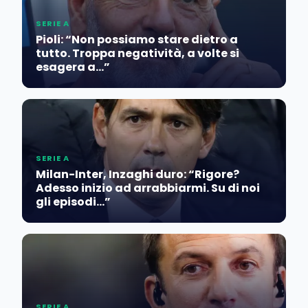
SERIE A
Pioli: “Non possiamo stare dietro a
tutto. Troppa negatività, a volte si
esagera a…”
SERIE A
Milan-Inter, Inzaghi duro: “Rigore?
Adesso inizio ad arrabbiarmi. Su di noi
gli episodi…”
SERIE A