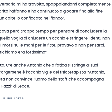
e avversario mi ha travolto, spappolandomi completamente
arito l’affanno e ho continuato a giocare fino alla fine.
n coltello conficcato nel fianco”.
mancava però troppo tempo per pensare di concludere la
ella voglia di chiudere un occhio e stringere i denti, non
i morsi sulle mani per le fitte, provavo a non pensarci,
 richiamo era fortissimo”.
sta. C’è anche Antonio che a fatica si stringe ai suoi
ersene è l’occhio vigile del fisioterapista: “Antonio,
posta non convince l’uomo dello staff che accompagna
 Fazzi” di Lecce.
PUBBLICITÀ