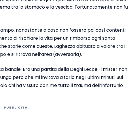
edema tra lo stomaco e la vescica. Fortunatamente non fu
n campo, nonostante a casa non fossero poi così contenti
omento di rischiare la vita per un rimborso ogni santa
che storie come queste. Laghezza abituato a volare tra i
o e si ritrova nell’area (avversaria).
a banale. Era una partita della Deghi Lecce, il mister non
lunga però che mi invitava a farlo negli ultimi minuti. Sul
Solo chi ha vissuto con me tutto il trauma dell’infortunio
PUBBLICITÀ