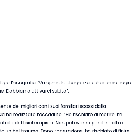
dopo l’ecografia: ‘Va operato d’urgenza, c’è un’emorragia
e. Dobbiamo attivarci subito”.
nte dei migliori con i suoi familiari scossi dalla
ia ha realizzato l’accaduto: “Ho rischiato di morire, mi
’intuito del fisioterapista. Non potevamo perdere altro
o un bel trauma. Dopo l’operazione, ho rischiato di finire