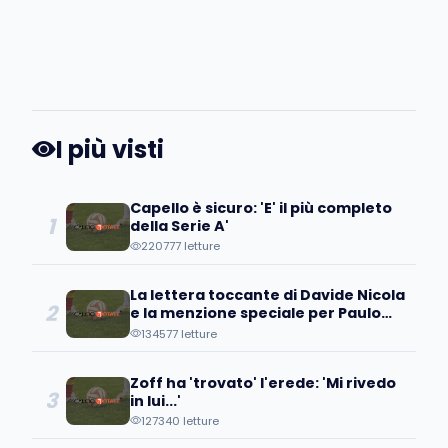
I più visti
Capello è sicuro: 'E' il più completo
1
della Serie A'
220777 letture
La lettera toccante di Davide Nicola
2
e la menzione speciale per Paulo
Coelho
134577 letture
Zoff ha 'trovato' l'erede: 'Mi rivedo
3
in lui...'
127340 letture