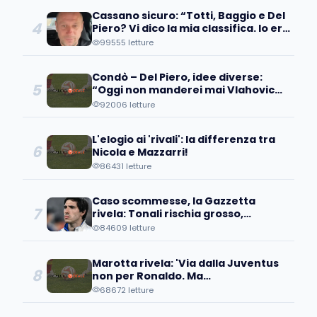
Cassano sicuro: “Totti, Baggio e Del
4
Piero? Vi dico la mia classifica. Io ero
avanti, ma…”
99555 letture
Condò – Del Piero, idee diverse:
5
“Oggi non manderei mai Vlahovic
davanti ai microfoni perché….”
92006 letture
L'elogio ai 'rivali': la differenza tra
6
Nicola e Mazzarri!
86431 letture
Caso scommesse, la Gazzetta
7
rivela: Tonali rischia grosso,
avrebbe scommesso...
84609 letture
Marotta rivela: 'Via dalla Juventus
8
non per Ronaldo. Ma
quell'operazione...'
68672 letture