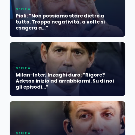
SERIE A
Pioli: “Non possiamo stare dietro a
tutto. Troppa negatività, a volte si
esagera a…”
SERIE A
Milan-Inter, Inzaghi duro: “Rigore?
Adesso inizio ad arrabbiarmi. Su di noi
gli episodi…”
SERIE A