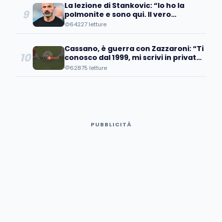
La lezione di Stankovic: “Io ho la
9
polmonite e sono qui. Il vero
fallimento è quando…”
64227 letture
Cassano, è guerra con Zazzaroni: “Ti
10
conosco dal 1999, mi scrivi in privato
e poi pubblicamente…
62875 letture
PUBBLICITÀ