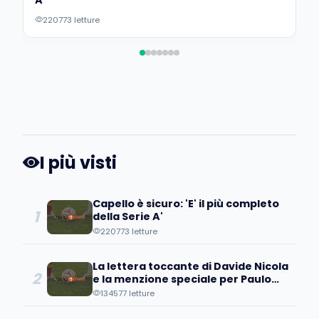
A'
220773 letture
I più visti
Capello è sicuro: 'E' il più completo
1
della Serie A'
220773 letture
La lettera toccante di Davide Nicola
2
e la menzione speciale per Paulo
Coelho
134577 letture