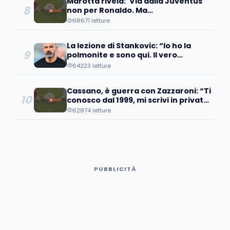
Marotta rivela: 'Via dalla Juventus
8
non per Ronaldo. Ma
quell'operazione...'
68671 letture
La lezione di Stankovic: “Io ho la
9
polmonite e sono qui. Il vero
fallimento è quando…”
64223 letture
Cassano, è guerra con Zazzaroni: “Ti
10
conosco dal 1999, mi scrivi in privato
e poi pubblicamente…
62874 letture
PUBBLICITÀ