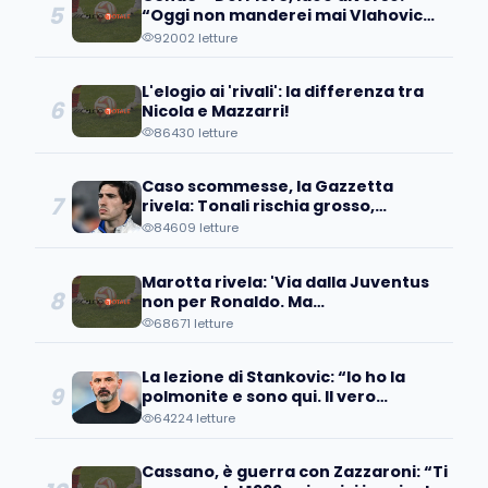
5
“Oggi non manderei mai Vlahovic
davanti ai microfoni perché….”
92002 letture
L'elogio ai 'rivali': la differenza tra
6
Nicola e Mazzarri!
86430 letture
Caso scommesse, la Gazzetta
7
rivela: Tonali rischia grosso,
avrebbe scommesso...
84609 letture
Marotta rivela: 'Via dalla Juventus
8
non per Ronaldo. Ma
quell'operazione...'
68671 letture
La lezione di Stankovic: “Io ho la
9
polmonite e sono qui. Il vero
fallimento è quando…”
64224 letture
Cassano, è guerra con Zazzaroni: “Ti