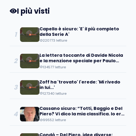
I più visti
Capello è sicuro: 'E' il più completo
1
della Serie A'
220773 letture
La lettera toccante di Davide Nicola
2
e la menzione speciale per Paulo
Coelho
134577 letture
Zoff ha 'trovato' l'erede: 'Mi rivedo
3
in lui...'
127340 letture
Cassano sicuro: “Totti, Baggio e Del
4
Piero? Vi dico la mia classifica. Io ero
avanti, ma…”
99552 letture
Condò – Del Piero, idee diverse: