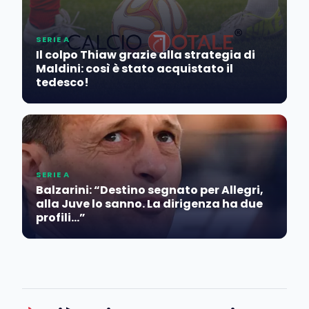
SERIE A
Il colpo Thiaw grazie alla strategia di
Maldini: così è stato acquistato il
tedesco!
SERIE A
Balzarini: “Destino segnato per Allegri,
alla Juve lo sanno. La dirigenza ha due
profili…”