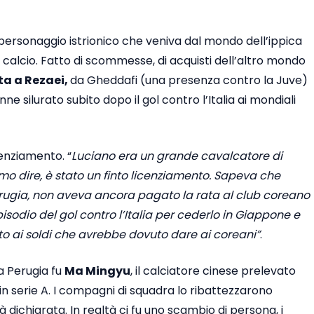
personaggio istrionico che veniva dal mondo dell’ippica
calcio. Fatto di scommesse, di acquisti dell’altro mondo
a a Rezaei,
da Gheddafi (una presenza contro la Juve)
e silurato subito dopo il gol contro l’Italia ai mondiali
cenziamento. “
Luciano era un grande cavalcatore di
amo dire, è stato un finto licenziamento. Sapeva che
rugia, non aveva ancora pagato la rata al club coreano
isodio del gol contro l’Italia per cederlo in Giappone e
to ai soldi che avrebbe dovuto dare ai coreani”
.
a Perugia fu
Ma Mingyu
, il calciatore cinese prelevato
in serie A. I compagni di squadra lo ribattezzarono
dichiarata. In realtà ci fu uno scambio di persona, i