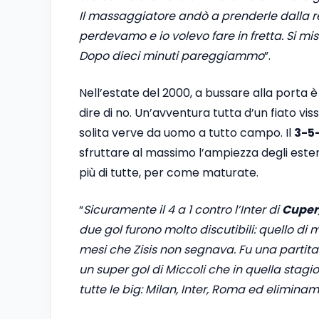
Il massaggiatore andò a prenderle dalla re
perdevamo e io volevo fare in fretta. Si mi
Dopo dieci minuti pareggiammo
”.
Nell’estate del 2000, a bussare alla porta è 
dire di no. Un’avventura tutta d’un fiato vis
solita verve da uomo a tutto campo. Il
3-5
sfruttare al massimo l’ampiezza degli este
più di tutte, per come maturate.
“
Sicuramente il 4 a 1 contro l’Inter di
Cuper
due gol furono molto discutibili: quello di
mesi che Zisis non segnava. Fu una partita 
un super gol di Miccoli che in quella stag
tutte le big: Milan, Inter, Roma ed elimina