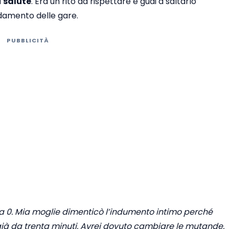
a
salute
. Era un rito da rispettare e guai a saltarlo
damento delle gare.
PUBBLICITÀ
 0. Mia moglie dimenticò l’indumento intimo perché
 già da trenta minuti. Avrei dovuto cambiare le mutande.