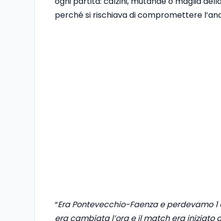
ogni partita: calzini, mutande o maglia dell
perché si rischiava di compromettere l’an
“
Era Pontevecchio-Faenza e perdevamo 1 a
era cambiata l’ora e il match era iniziato