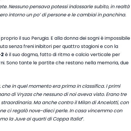
te. Nessuno pensava potessi indossarle subito, in realtà
sero intorno un po’ di persone e le cambiai in panchina.
proprio il suo Perugia. E alla donna dei sogni è impossibile
suta senza freni inibitori per quattro stagioni e con la
-2
è il suo dogma, fatto di ritmo e calcio verticale per
rni. Sono tante le partite che restano nella memoria, due
, che in quel momento era prima in classifica. I primi
 mano di Vryzas che nessuno di noi aveva visto. Erano tre
straordinaria. Ma anche contro il Milan di Ancelotti, con
ione ci regalò nove-dieci perle. In casa vincemmo con
mmo la Juve ai quarti di Coppa Italia
”.