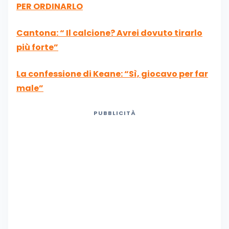
PER ORDINARLO
Cantona: “ Il calcione? Avrei dovuto tirarlo
più forte”
La confessione di Keane: “Sì, giocavo per far
male”
PUBBLICITÀ