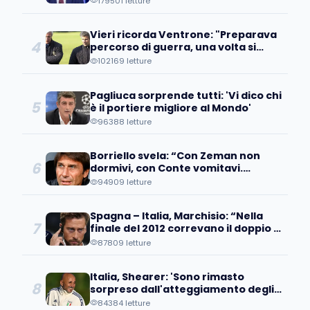
179501 letture
Vieri ricorda Ventrone: "Preparava
4
percorso di guerra, una volta si
inventò una seduta di addominali
102169 letture
che..."
Pagliuca sorprende tutti: 'Vi dico chi
5
è il portiere migliore al Mondo'
96388 letture
Borriello svela: “Con Zeman non
6
dormivi, con Conte vomitavi.
Quando si abbassavano i battiti…”
94909 letture
Spagna – Italia, Marchisio: “Nella
7
finale del 2012 correvano il doppio di
noi. Chissà come mai…”
87809 letture
Italia, Shearer: 'Sono rimasto
8
sorpreso dall'atteggiamento degli
azzurri, pensavamo...'
84384 letture