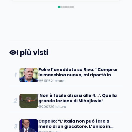
I più visti
Poli e l’aneddoto su Riva: “Comprai
1
la macchina nuova, mi riportò in
concessionaria per lasciarla…”
319162 letture
'Non è facile alzarsi alle 4...'. Quella
2
grande lezione di Mihajlovic!
200729 letture
Capello: “L’Italia non può fare a
3
meno di un giocatore. L’unico in
grado di…”