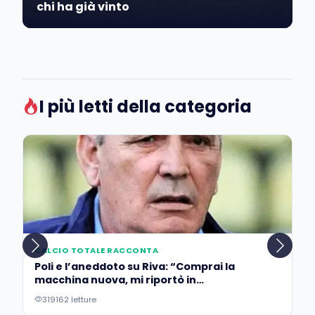
chi ha già vinto
I più letti della categoria
CALCIO TOTALE RACCONTA
Poli e l’aneddoto su Riva: “Comprai la
macchina nuova, mi riportò in
concessionaria per lasciarla…”
319162 letture