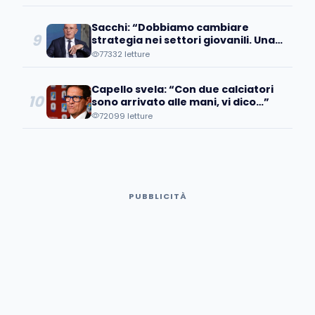
Sacchi: “Dobbiamo cambiare
9
strategia nei settori giovanili. Una
volta convocai un ragazzo, ma…”
77332 letture
Capello svela: “Con due calciatori
10
sono arrivato alle mani, vi dico…”
72099 letture
PUBBLICITÀ