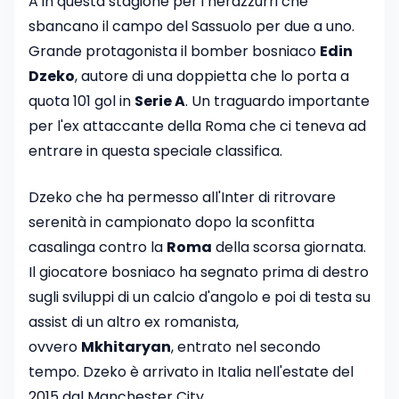
A in questa stagione per i nerazzurri che
sbancano il campo del Sassuolo per due a uno.
Grande protagonista il bomber bosniaco
Edin
Dzeko
, autore di una doppietta che lo porta a
quota 101 gol in
Serie A
. Un traguardo importante
per l'ex attaccante della Roma che ci teneva ad
entrare in questa speciale classifica.
Dzeko che ha permesso all'Inter di ritrovare
serenità in campionato dopo la sconfitta
casalinga contro la
Roma
della scorsa giornata.
Il giocatore bosniaco ha segnato prima di destro
sugli sviluppi di un calcio d'angolo e poi di testa su
assist di un altro ex romanista,
ovvero
Mkhitaryan
, entrato nel secondo
tempo. Dzeko è arrivato in Italia nell'estate del
2015 dal Manchester City.