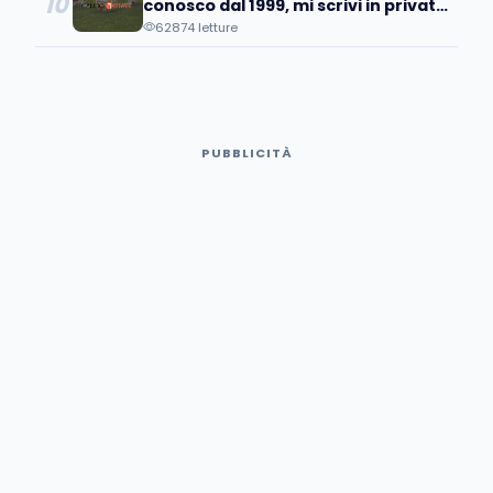
10
conosco dal 1999, mi scrivi in privato
e poi pubblicamente…
62874 letture
PUBBLICITÀ