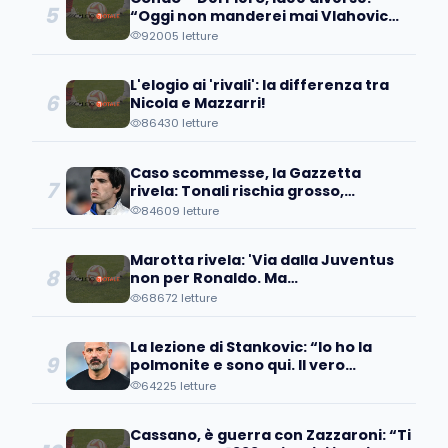
5
“Oggi non manderei mai Vlahovic
davanti ai microfoni perché….”
92005 letture
L'elogio ai 'rivali': la differenza tra
6
Nicola e Mazzarri!
86430 letture
Caso scommesse, la Gazzetta
7
rivela: Tonali rischia grosso,
avrebbe scommesso...
84609 letture
Marotta rivela: 'Via dalla Juventus
8
non per Ronaldo. Ma
quell'operazione...'
68672 letture
La lezione di Stankovic: “Io ho la
9
polmonite e sono qui. Il vero
fallimento è quando…”
64225 letture
Cassano, è guerra con Zazzaroni: “Ti