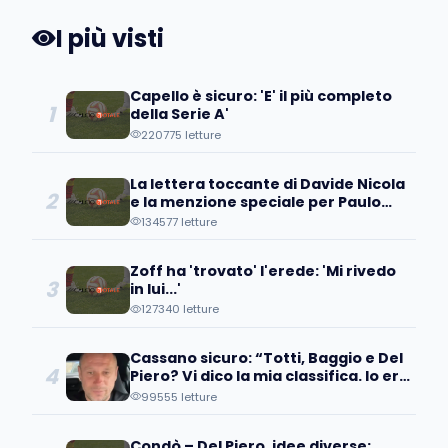
I più visti
Capello è sicuro: 'E' il più completo
1
della Serie A'
220775 letture
La lettera toccante di Davide Nicola
2
e la menzione speciale per Paulo
Coelho
134577 letture
Zoff ha 'trovato' l'erede: 'Mi rivedo
3
in lui...'
127340 letture
Cassano sicuro: “Totti, Baggio e Del
4
Piero? Vi dico la mia classifica. Io ero
avanti, ma…”
99555 letture
Condò – Del Piero, idee diverse: