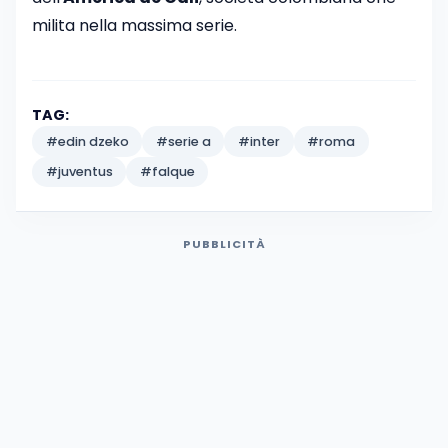
milita nella massima serie.
TAG:
#edin dzeko
#serie a
#inter
#roma
#juventus
#falque
PUBBLICITÀ