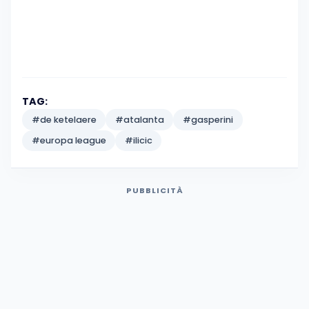
TAG:
#de ketelaere
#atalanta
#gasperini
#europa league
#ilicic
PUBBLICITÀ