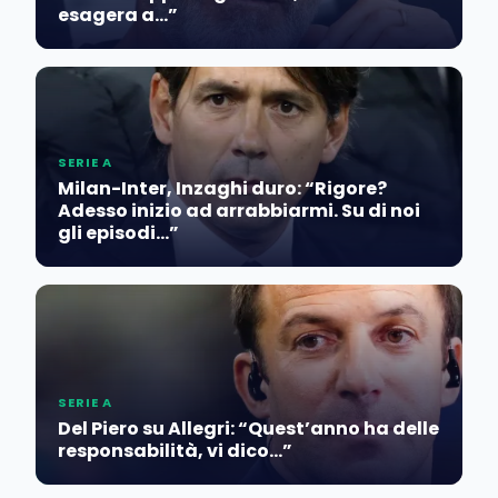
esagera a…”
SERIE A
Milan-Inter, Inzaghi duro: “Rigore?
Adesso inizio ad arrabbiarmi. Su di noi
gli episodi…”
SERIE A
Del Piero su Allegri: “Quest’anno ha delle
responsabilità, vi dico…”