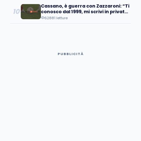
Cassano, è guerra con Zazzaroni: “Ti
10
conosco dal 1999, mi scrivi in privato
e poi pubblicamente…
62881 letture
PUBBLICITÀ