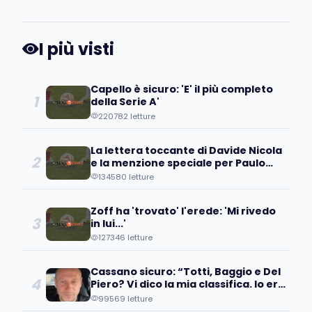
I più visti
Capello è sicuro: 'E' il più completo
1
della Serie A'
220782 letture
La lettera toccante di Davide Nicola
2
e la menzione speciale per Paulo
Coelho
134580 letture
Zoff ha 'trovato' l'erede: 'Mi rivedo
3
in lui...'
127346 letture
Cassano sicuro: “Totti, Baggio e Del
4
Piero? Vi dico la mia classifica. Io ero
avanti, ma…”
99569 letture