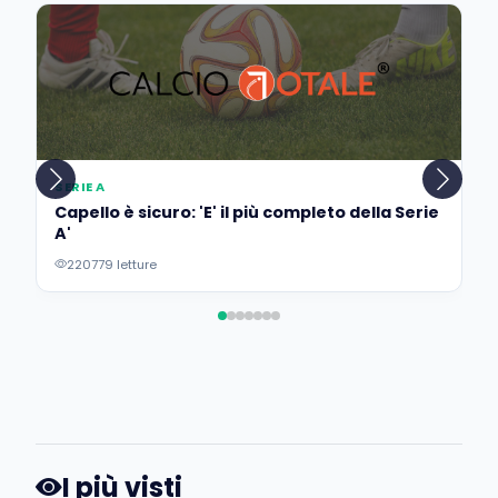
SERIE A
Capello è sicuro: 'E' il più completo della Serie
A'
220779 letture
I più visti