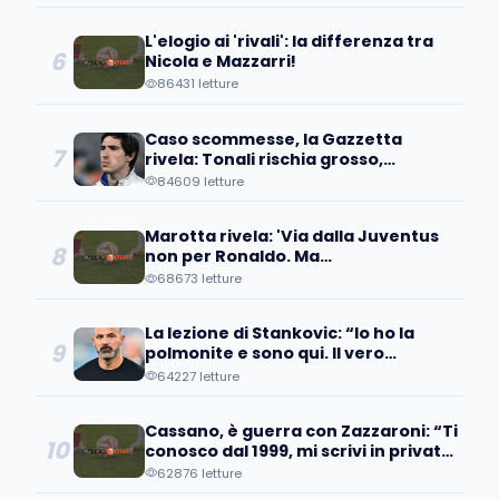
L'elogio ai 'rivali': la differenza tra
6
Nicola e Mazzarri!
86431 letture
Caso scommesse, la Gazzetta
7
rivela: Tonali rischia grosso,
avrebbe scommesso...
84609 letture
Marotta rivela: 'Via dalla Juventus
8
non per Ronaldo. Ma
quell'operazione...'
68673 letture
La lezione di Stankovic: “Io ho la
9
polmonite e sono qui. Il vero
fallimento è quando…”
64227 letture
Cassano, è guerra con Zazzaroni: “Ti
10
conosco dal 1999, mi scrivi in privato
e poi pubblicamente…
62876 letture