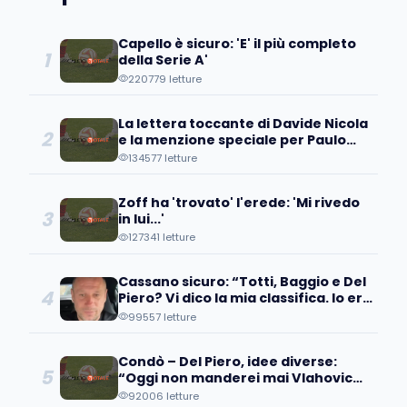
Capello è sicuro: 'E' il più completo
1
della Serie A'
220779 letture
La lettera toccante di Davide Nicola
2
e la menzione speciale per Paulo
Coelho
134577 letture
Zoff ha 'trovato' l'erede: 'Mi rivedo
3
in lui...'
127341 letture
Cassano sicuro: “Totti, Baggio e Del
4
Piero? Vi dico la mia classifica. Io ero
avanti, ma…”
99557 letture
Condò – Del Piero, idee diverse:
5
“Oggi non manderei mai Vlahovic
davanti ai microfoni perché….”
92006 letture