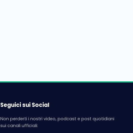
Seguici sui Social
Non perderti i nostri video, podcast e post quotidiani
sui canali ufficiali: