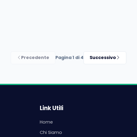
Precedente
Pagina 1 di 4
Successivo
Link Utili
Home
Chi Siamo