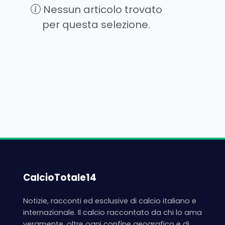
Nessun articolo trovato
per questa selezione.
CalcioTotale14
Notizie, racconti ed esclusive di calcio italiano e
internazionale. Il calcio raccontato da chi lo ama
veramente, oltre ogni confine geografico e di