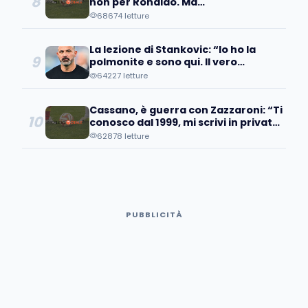
8
non per Ronaldo. Ma
quell'operazione...'
68674 letture
La lezione di Stankovic: “Io ho la
9
polmonite e sono qui. Il vero
fallimento è quando…”
64227 letture
Cassano, è guerra con Zazzaroni: “Ti
10
conosco dal 1999, mi scrivi in privato
e poi pubblicamente…
62878 letture
PUBBLICITÀ