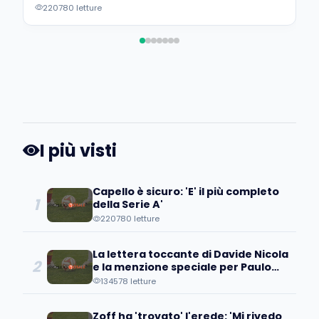
220780 letture
I più visti
Capello è sicuro: 'E' il più completo
1
della Serie A'
220780 letture
La lettera toccante di Davide Nicola
2
e la menzione speciale per Paulo
Coelho
134578 letture
Zoff ha 'trovato' l'erede: 'Mi rivedo