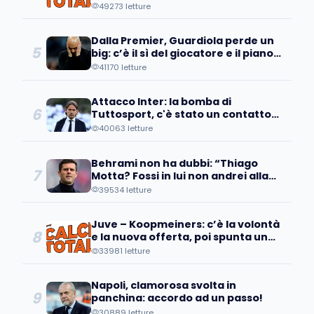
a Bologna sanno che...
49273 letture
Dalla Premier, Guardiola perde un
5
big: c’è il sì del giocatore e il piano
d’addio
41170 letture
Attacco Inter: la bomba di
6
Tuttosport, c'è stato un contatto
con un pupillo di Inzaghi!
40063 letture
Behrami non ha dubbi: “Thiago
7
Motta? Fossi in lui non andrei alla
Juve perché..."
39534 letture
Juve – Koopmeiners: c’è la volontà
8
e la nuova offerta, poi spunta un
patto tra…
33981 letture
Napoli, clamorosa svolta in
9
panchina: accordo ad un passo!
30889 letture