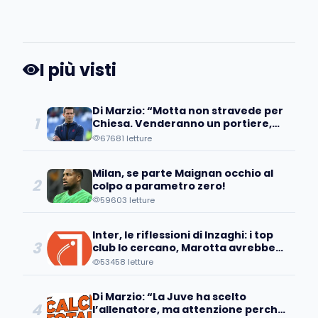
I più visti
Di Marzio: “Motta non stravede per
1
Chiesa. Venderanno un portiere,
occhio all’operazione…”
67681 letture
Milan, se parte Maignan occhio al
2
colpo a parametro zero!
59603 letture
Inter, le riflessioni di Inzaghi: i top
3
club lo cercano, Marotta avrebbe
già individuato...
53458 letture
Di Marzio: “La Juve ha scelto
4
l’allenatore, ma attenzione perché