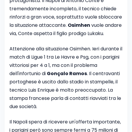
protagonista. Il Napoli di Antonio Conte è
tremendamente incompleto, il tecnico chiede
rinforzi a gran voce, soprattutto vuole sbloccare
la situazione attaccante.
Osimhen
vuole andare
via, Conte aspetta il figlio prodigo Lukaku.
Attenzione alla situazione Osimhen. Ieri durante il
match di Ligue 1 tra Le Havre e Psg, con i parigini
vittoriosi per 4 a 1, ma con il problema
dell'infortunio di
Gonçalo Ramos
. Il centravanti
portoghese è uscito dallo stadio in stampelle, il
tecnico Luis Enrique è molto preoccupato. La
stampa francese parla di contatti riavviati tra le
due società.
Il Napoli spera di ricevere un'offerta importante,
i parigini però sono sempre fermi a 75 milioni di