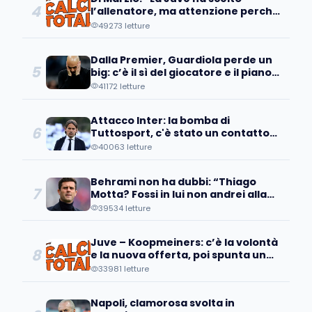
4
l’allenatore, ma attenzione perché
a Bologna sanno che...
49273 letture
Dalla Premier, Guardiola perde un
5
big: c’è il sì del giocatore e il piano
d’addio
41172 letture
Attacco Inter: la bomba di
6
Tuttosport, c'è stato un contatto
con un pupillo di Inzaghi!
40063 letture
Behrami non ha dubbi: “Thiago
7
Motta? Fossi in lui non andrei alla
Juve perché..."
39534 letture
Juve – Koopmeiners: c’è la volontà
8
e la nuova offerta, poi spunta un
patto tra…
33981 letture
Napoli, clamorosa svolta in