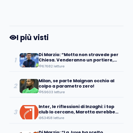
I più visti
Di Marzio: “Motta non stravede per
1
Chiesa. Venderanno un portiere,
occhio all’operazione…”
67682 letture
Milan, se parte Maignan occhio al
2
colpo a parametro zero!
59603 letture
Inter, le riflessioni di Inzaghi: i top
3
club lo cercano, Marotta avrebbe
già individuato...
53458 letture
Di Marzio: “La Juve ha scelto