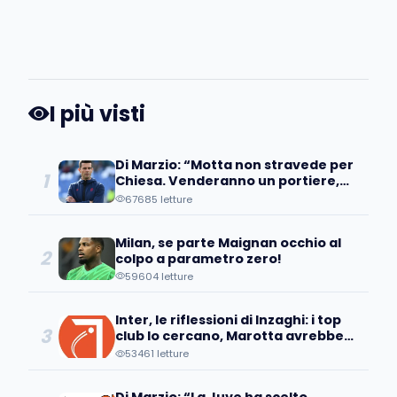
I più visti
Di Marzio: “Motta non stravede per
1
Chiesa. Venderanno un portiere,
occhio all’operazione…”
67685 letture
Milan, se parte Maignan occhio al
2
colpo a parametro zero!
59604 letture
Inter, le riflessioni di Inzaghi: i top
3
club lo cercano, Marotta avrebbe
già individuato...
53461 letture