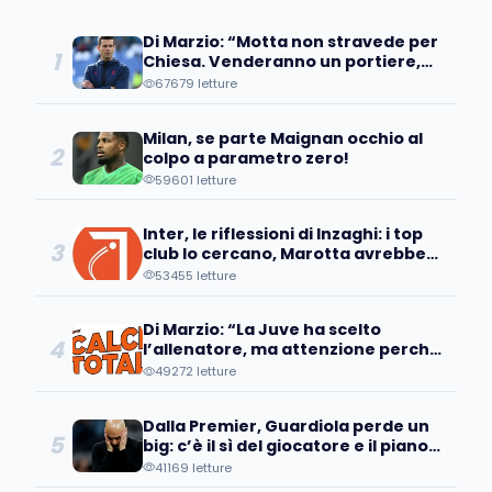
Di Marzio: “Motta non stravede per
1
Chiesa. Venderanno un portiere,
occhio all’operazione…”
67679 letture
Milan, se parte Maignan occhio al
2
colpo a parametro zero!
59601 letture
Inter, le riflessioni di Inzaghi: i top
3
club lo cercano, Marotta avrebbe
già individuato...
53455 letture
Di Marzio: “La Juve ha scelto
4
l’allenatore, ma attenzione perché
a Bologna sanno che...
49272 letture
Dalla Premier, Guardiola perde un
5
big: c’è il sì del giocatore e il piano
d’addio
41169 letture