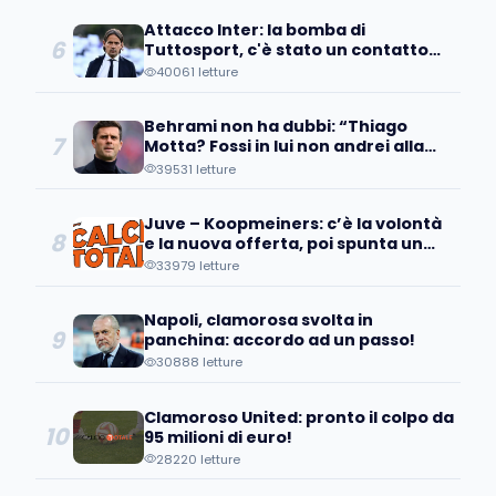
Attacco Inter: la bomba di
6
Tuttosport, c'è stato un contatto
con un pupillo di Inzaghi!
40061 letture
Behrami non ha dubbi: “Thiago
7
Motta? Fossi in lui non andrei alla
Juve perché..."
39531 letture
Juve – Koopmeiners: c’è la volontà
8
e la nuova offerta, poi spunta un
patto tra…
33979 letture
Napoli, clamorosa svolta in
9
panchina: accordo ad un passo!
30888 letture
Clamoroso United: pronto il colpo da
10
95 milioni di euro!
28220 letture