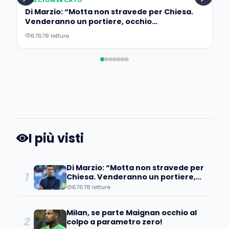
Di Marzio: “Motta non stravede per Chiesa.
Venderanno un portiere, occhio
all’operazione…”
67678 letture
I più visti
Di Marzio: “Motta non stravede per
1
Chiesa. Venderanno un portiere,
occhio all’operazione…”
67678 letture
Milan, se parte Maignan occhio al
2
colpo a parametro zero!