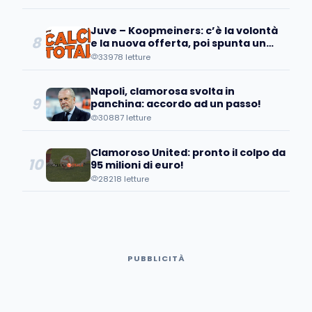
Juve – Koopmeiners: c’è la volontà
8
e la nuova offerta, poi spunta un
patto tra…
33978 letture
Napoli, clamorosa svolta in
9
panchina: accordo ad un passo!
30887 letture
Clamoroso United: pronto il colpo da
10
95 milioni di euro!
28218 letture
PUBBLICITÀ