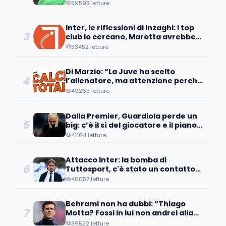
59593 letture
Inter, le riflessioni di Inzaghi: i top
3
club lo cercano, Marotta avrebbe
già individuato...
53452 letture
Di Marzio: “La Juve ha scelto
4
l’allenatore, ma attenzione perché
a Bologna sanno che...
49265 letture
Dalla Premier, Guardiola perde un
5
big: c’è il sì del giocatore e il piano
d’addio
41164 letture
Attacco Inter: la bomba di
6
Tuttosport, c'è stato un contatto
con un pupillo di Inzaghi!
40057 letture
Behrami non ha dubbi: “Thiago
7
Motta? Fossi in lui non andrei alla
Juve perché..."
39522 letture