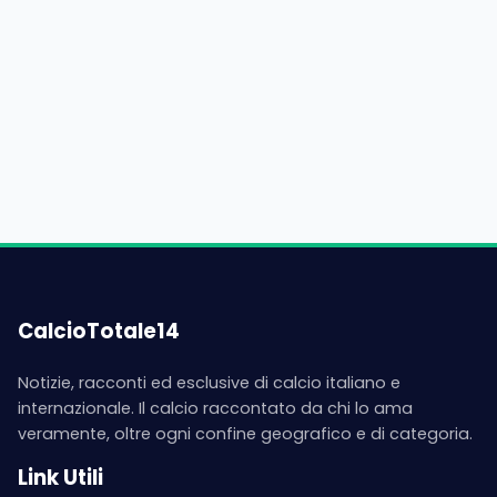
CalcioTotale14
Notizie, racconti ed esclusive di calcio italiano e
internazionale. Il calcio raccontato da chi lo ama
veramente, oltre ogni confine geografico e di categoria.
Link Utili