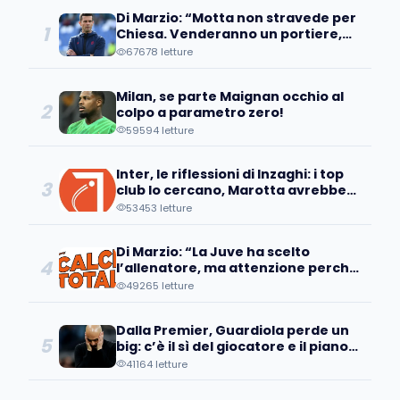
Di Marzio: “Motta non stravede per
1
Chiesa. Venderanno un portiere,
occhio all’operazione…”
67678 letture
Milan, se parte Maignan occhio al
2
colpo a parametro zero!
59594 letture
Inter, le riflessioni di Inzaghi: i top
3
club lo cercano, Marotta avrebbe
già individuato...
53453 letture
Di Marzio: “La Juve ha scelto
4
l’allenatore, ma attenzione perché
a Bologna sanno che...
49265 letture
Dalla Premier, Guardiola perde un
5
big: c’è il sì del giocatore e il piano
d’addio
41164 letture