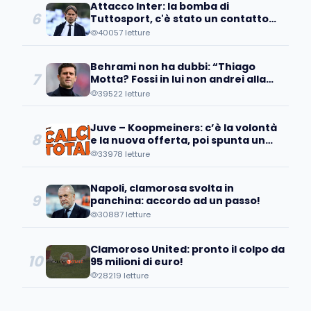
Attacco Inter: la bomba di
6
Tuttosport, c'è stato un contatto
con un pupillo di Inzaghi!
40057 letture
Behrami non ha dubbi: “Thiago
7
Motta? Fossi in lui non andrei alla
Juve perché..."
39522 letture
Juve – Koopmeiners: c’è la volontà
8
e la nuova offerta, poi spunta un
patto tra…
33978 letture
Napoli, clamorosa svolta in
9
panchina: accordo ad un passo!
30887 letture
Clamoroso United: pronto il colpo da
10
95 milioni di euro!
28219 letture