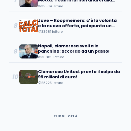
7
Motta? Fossi in lui non andrei alla
Juve perché..."
39534 letture
Juve – Koopmeiners: c’è la volontà
8
e la nuova offerta, poi spunta un
patto tra…
33981 letture
Napoli, clamorosa svolta in
9
panchina: accordo ad un passo!
30889 letture
Clamoroso United: pronto il colpo da
10
95 milioni di euro!
28225 letture
PUBBLICITÀ