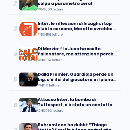
2
colpo a parametro zero!
59603 letture
Inter, le riflessioni di Inzaghi: i top
3
club lo cercano, Marotta avrebbe
già individuato...
53458 letture
Di Marzio: “La Juve ha scelto
4
l’allenatore, ma attenzione perché
a Bologna sanno che...
49273 letture
Dalla Premier, Guardiola perde un
5
big: c’è il sì del giocatore e il piano
d’addio
41171 letture
Attacco Inter: la bomba di
6
Tuttosport, c'è stato un contatto
con un pupillo di Inzaghi!
40063 letture
Behrami non ha dubbi: “Thiago