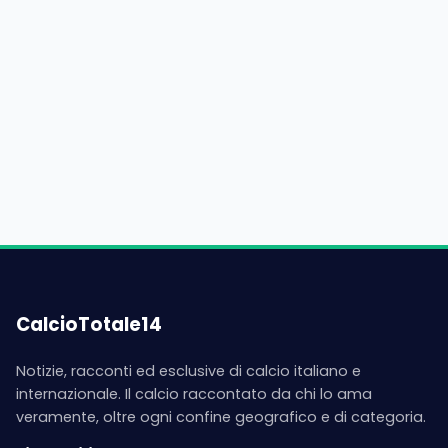
CalcioTotale14
Notizie, racconti ed esclusive di calcio italiano e
internazionale. Il calcio raccontato da chi lo ama
veramente, oltre ogni confine geografico e di categoria.