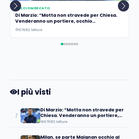
CALCIOMERCATO
Di Marzio: “Motta non stravede per Chiesa.
Venderanno un portiere, occhio
all’operazione…”
67682 letture
I più visti
Di Marzio: “Motta non stravede per
1
Chiesa. Venderanno un portiere,
occhio all’operazione…”
67682 letture
Milan, se parte Maignan occhio al