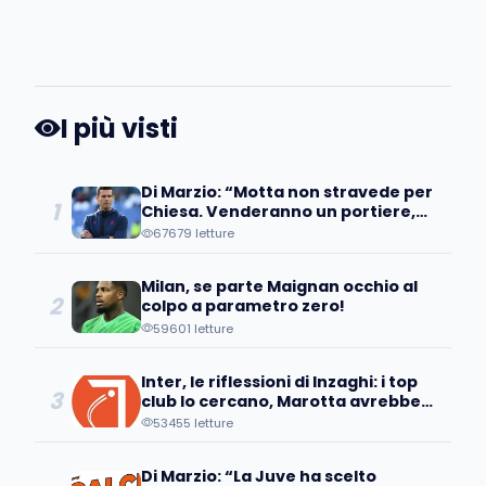
I più visti
Di Marzio: “Motta non stravede per
1
Chiesa. Venderanno un portiere,
occhio all’operazione…”
67679 letture
Milan, se parte Maignan occhio al
2
colpo a parametro zero!
59601 letture
Inter, le riflessioni di Inzaghi: i top
3
club lo cercano, Marotta avrebbe
già individuato...
53455 letture
Di Marzio: “La Juve ha scelto