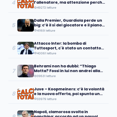
4
l’allenatore, ma attenzione perché
a Bologna sanno che...
49272 letture
Dalla Premier, Guardiola perde un
5
big: c’è il sì del giocatore e il piano
d’addio
41169 letture
Attacco Inter: la bomba di
6
Tuttosport, c'è stato un contatto
con un pupillo di Inzaghi!
40061 letture
Behrami non ha dubbi: “Thiago
7
Motta? Fossi in lui non andrei alla
Juve perché..."
39531 letture
Juve – Koopmeiners: c’è la volontà
8
e la nuova offerta, poi spunta un
patto tra…
33979 letture
Napoli, clamorosa svolta in
9
panchina: accordo ad un passo!