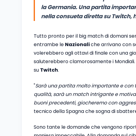
la Germania. Una partita importan
nella consueta diretta su Twitch, ha
Tutto pronto per il big match di domani se
entrambe le
Nazionali
che arrivano con se
volerebbero agli ottavi di finale con una gi
saluterebbero clamorosamente i Mondiali. L
su
Twitch
.
"
Sarà una partita molto importante e con ta
qualità, sarà un match intrigante e motiv
buoni precedenti, giocheremo con aggressi
tecnico della Spagna che sogna di sbattere
Sono tante le domande che vengono riportar
maniera impeccabile. Alla domanda sul cib