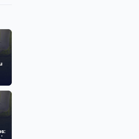
u
s:
'