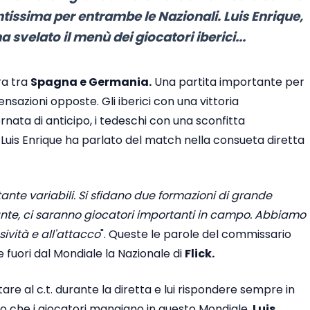
tissima per entrambe le Nazionali. Luis Enrique,
 svelato il menù dei giocatori iberici...
ra tra
Spagna e Germania.
Una partita importante per
nsazioni opposte. Gli iberici con una vittoria
ornata di anticipo, i tedeschi con una sconfitta
uis Enrique ha parlato del match nella consueta diretta
nte variabili. Si sfidano due formazioni di grande
ante, ci saranno giocatori importanti in campo. Abbiamo
vità e all'attacco
". Queste le parole del commissario
 fuori dal Mondiale la Nazionale di
Flick.
e al c.t. durante la diretta e lui rispondere sempre in
o che i giocatori mangiano in questo Mondiale,
Luis