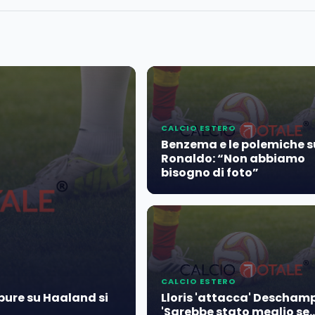
CALCIO ESTERO
Benzema e le polemiche s
Ronaldo: “Non abbiamo
bisogno di foto”
CALCIO ESTERO
ppure su Haaland si
Lloris 'attacca' Deschamp
'Sarebbe stato meglio se...