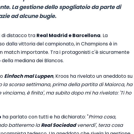
e. La gestione dello spogliatoio da parte di
azie ad alcune bugie.
i di distacco tra
Real Madrid e Barcellona
. La
so dalla vittoria del campionato, in Champions è in
un match importante. Tra i protagonisti c'è sicuramente
della mediana dei Blancos.
co
Einfach mal Luppen
,
Kroos ha rivelato un aneddoto su
o la scorsa settimana, prima della partita di Maiorca, ha
e vinciamo, è finita', ma subito dopo mi ha rivelato: 'Ti ho
o
ha parlato con tutti e ha dichiarato: "
Prima cosa,
ando batteremo la
Real Sociedad
venerdì', terza cosa
trocampista tedesco. Un aneddoto che rivela la gestione