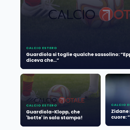
CALCIO ESTERO
Guardiola si toglie qualche sassolino: “E
diceva che…”
CALCIO 
CALCIO ESTERO
Zidane 
Guardiola-Klopp, che
cuore: 
'botte' in sala stampa!