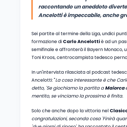
raccontando un aneddoto divertent
Ancelotti è impeccabile, anche gr
Sei partite al termine della Liga, undici punt
formazione di
Carlo Ancelotti
è ad un pas
semifinale e affronterà il Bayern Monaco, 
Toni Kroos, centrocampista tedesco perno 
In un'intervista rilasciata al podcast tedes
Ancelotti: "
La cosa interessante è che Carl
detto, 'Se giochiamo la partita a
Maiorca
mentito, se vinciamo la prossima è finita.
Solo che anche dopo la vittoria nel
Clasic
congratulazioni, seconda cosa 'Finirà qu
'due giorni di riposo'
, ha raccontato il cen