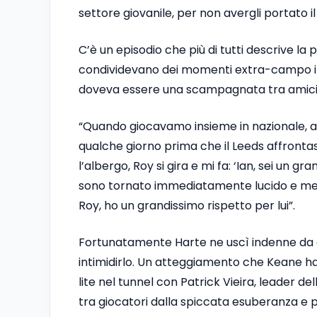
settore giovanile, per non avergli portato il
C’è un episodio che più di tutti descrive l
condividevano dei momenti extra-campo in 
doveva essere una scampagnata tra amici 
“Quando giocavamo insieme in nazionale, a
qualche giorno prima che il Leeds affront
l’albergo, Roy si gira e mi fa: ‘Ian, sei un g
sono tornato immediatamente lucido e me 
Roy, ho un grandissimo rispetto per lui”.
Fortunatamente Harte ne uscì indenne da q
intimidirlo. Un atteggiamento che Keane ha 
lite nel tunnel con Patrick Vieira, leader de
tra giocatori dalla spiccata esuberanza e p