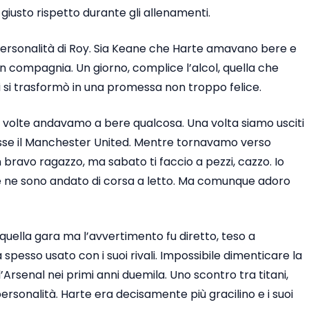
 giusto rispetto durante gli allenamenti.
a personalità di Roy. Sia Keane che Harte amavano bere e
compagnia. Un giorno, complice l’alcol, quella che
si trasformò in una promessa non troppo felice.
 volte andavamo a bere qualcosa. Una volta siamo usciti
asse il Manchester United. Mentre tornavamo verso
ran bravo ragazzo, ma sabato ti faccio a pezzi, cazzo. Io
ne sono andato di corsa a letto. Ma comunque adoro
uella gara ma l’avvertimento fu diretto, teso a
spesso usato con i suoi rivali. Impossibile dimenticare la
ll’Arsenal nei primi anni duemila. Uno scontro tra titani,
ersonalità. Harte era decisamente più gracilino e i suoi