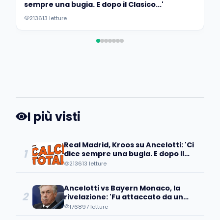
sempre una bugia. E dopo il Clasico...'
213613 letture
I più visti
Real Madrid, Kroos su Ancelotti: 'Ci
1
dice sempre una bugia. E dopo il
Clasico...'
213613 letture
Ancelotti vs Bayern Monaco, la
2
rivelazione: 'Fu attaccato da un
senatore, disse che suo figlio...'
176897 letture