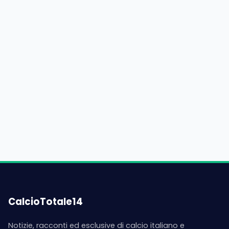
CalcioTotale14
Notizie, racconti ed esclusive di calcio italiano e