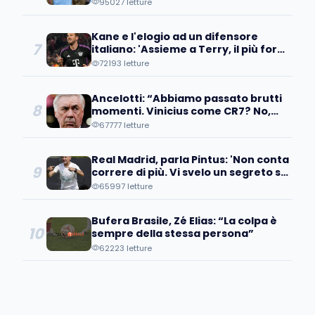
95027 letture
Kane e l'elogio ad un difensore
7
italiano: 'Assieme a Terry, il più forte
che ho affrontato'
72193 letture
Ancelotti: “Abbiamo passato brutti
8
momenti. Vinicius come CR7? No,
per un motivo..."
67777 letture
Real Madrid, parla Pintus: 'Non conta
9
correre di più. Vi svelo un segreto su
Modric e Kroos'
65997 letture
Bufera Brasile, Zé Elias: “La colpa è
10
sempre della stessa persona”
62223 letture