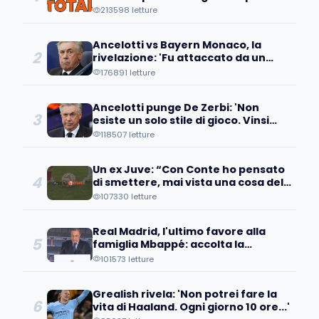
Clasico...'
213598 letture
Ancelotti vs Bayern Monaco, la
2
rivelazione: 'Fu attaccato da un
senatore, disse che suo figlio...'
176891 letture
Ancelotti punge De Zerbi: 'Non
3
esiste un solo stile di gioco. Vinsi
cinque a zero contro di lui perché...'
118507 letture
Un ex Juve: “Con Conte ho pensato
4
di smettere, mai vista una cosa del
genere”
107330 letture
Real Madrid, l'ultimo favore alla
5
famiglia Mbappé: accolta la
richiesta della madre...
101573 letture
Grealish rivela: 'Non potrei fare la
6
vita di Haaland. Ogni giorno 10 ore...'