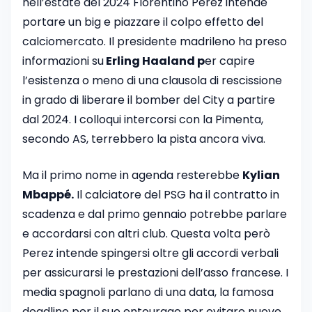
nell’estate del 2024 Florentino Perez intende
portare un big e piazzare il colpo effetto del
calciomercato. Il presidente madrileno ha preso
informazioni su
Erling Haaland p
er capire
l’esistenza o meno di una clausola di rescissione
in grado di liberare il bomber del City a partire
dal 2024. I colloqui intercorsi con la Pimenta,
secondo AS, terrebbero la pista ancora viva.
Ma il primo nome in agenda resterebbe
Kylian
Mbappé.
Il calciatore del PSG ha il contratto in
scadenza e dal primo gennaio potrebbe parlare
e accordarsi con altri club. Questa volta però
Perez intende spingersi oltre gli accordi verbali
per assicurarsi le prestazioni dell’asso francese. I
media spagnoli parlano di una data, la famosa
deadline per il suo entourage per evitare nuove