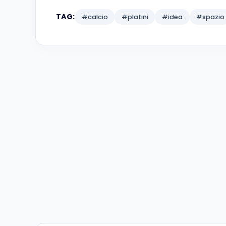
TAG:
#calcio
#platini
#idea
#spazio