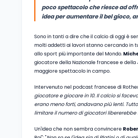
poco spettacolo che riesce ad offri
idea per aumentare il bel gioco, an
Sono in tanti a dire che il calcio di oggi è
molti addetti ai lavori stanno cercando in tut
allo sport più importante del Mondo.
Michel
giocatore della Nazionale francese e della
maggiore spettacolo in campo.
Intervenuto nel podcast francese di Rothe
giocatore e giocare in 10. Il calcio si face
erano meno forti, andavano più lenti. Tut
limitare il numero di giocatori libererebbe 
Un'idea che non sembra convincere
Rober
Roi": "
Non so se l'idea sia di Platini o di q