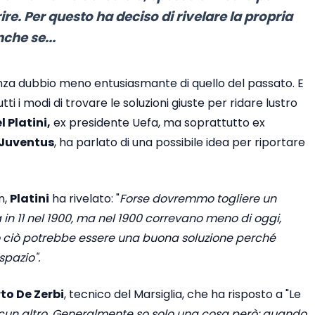
re. Per questo ha deciso di rivelare la propria
che se...
 senza dubbio meno entusiasmante di quello del passato. E
ti i modi di trovare le soluzioni giuste per ridare lustro
 Platini,
ex presidente Uefa, ma soprattutto ex
Juventus
, ha parlato di una possibile idea per riportare
n,
Platini
ha rivelato: "
Forse dovremmo togliere un
va in 11 nel 1900, ma nel 1900 correvano meno di oggi,
to ciò potrebbe essere una buona soluzione perché
spazio".
to De Zerbi
, tecnico del Marsiglia, che ha risposto a "Le
ualcun altro. Generalmente so solo una cosa però: quando