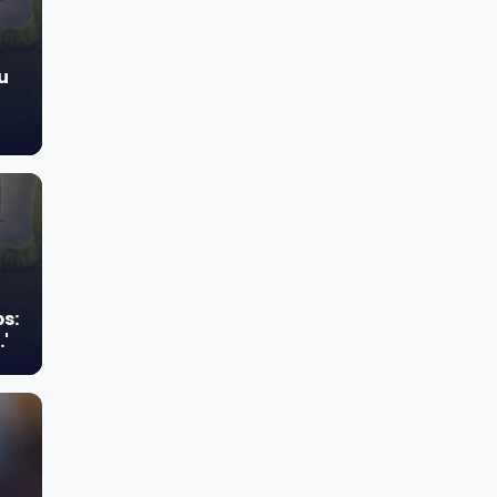
u
s:
'