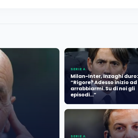
SERIE A
Milan-Inter, Inzaghi duro:
“Rigore? Adesso inizio ad
arrabbiarmi. Su di noi gli
episodi…”
SERIE A