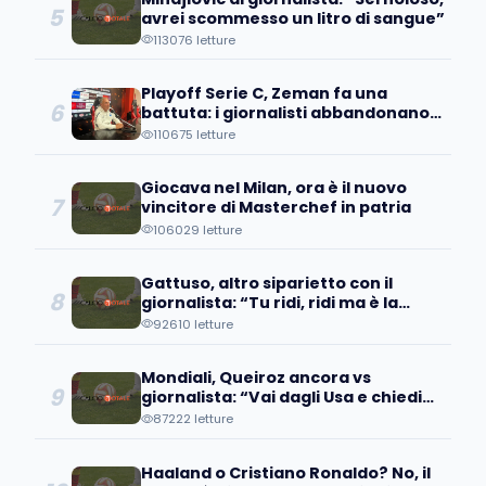
5
avrei scommesso un litro di sangue”
113076 letture
Playoff Serie C, Zeman fa una
6
battuta: i giornalisti abbandonano
la sala stampa
110675 letture
Giocava nel Milan, ora è il nuovo
7
vincitore di Masterchef in patria
106029 letture
Gattuso, altro siparietto con il
8
giornalista: “Tu ridi, ridi ma è la
verità”
92610 letture
Mondiali, Queiroz ancora vs
9
giornalista: “Vai dagli Usa e chiedi
della ritirata delle loro truppe dall'...
87222 letture
Haaland o Cristiano Ronaldo? No, il