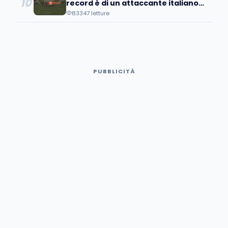
10
record è di un attaccante italiano
(nostalgico)
83347 letture
PUBBLICITÀ