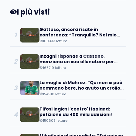
I più visti
Gattuso, ancora risate in
1
conferenza: “Tranquillo? Nel mio
paese sei morto”
169333 letture
Inzaghi risponde a Cassano,
2
menziona un suo allenatore per
stopparlo
165719 letture
La moglie di Mahrez: “Qui non si può
3
nemmeno bere, ho avuto un crollo
e…”
154918 letture
Tifosi inglesi 'contro' Haaland:
4
petizione da 400 mila adesioni!
150605 letture
Mihajlovic al giornalista: “Sei noioso,