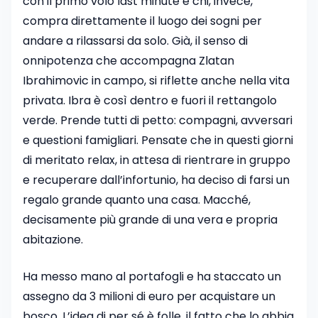
con il primo volo last minute e chi, invece,
compra direttamente il luogo dei sogni per
andare a rilassarsi da solo. Già, il senso di
onnipotenza che accompagna Zlatan
Ibrahimovic in campo, si riflette anche nella vita
privata. Ibra è così dentro e fuori il rettangolo
verde. Prende tutti di petto: compagni, avversari
e questioni famigliari. Pensate che in questi giorni
di meritato relax, in attesa di rientrare in gruppo
e recuperare dall’infortunio, ha deciso di farsi un
regalo grande quanto una casa. Macché,
decisamente più grande di una vera e propria
abitazione.
Ha messo mano al portafogli e ha staccato un
assegno da 3 milioni di euro per acquistare un
bosco. L’idea di per sé è folle, il fatto che lo abbia