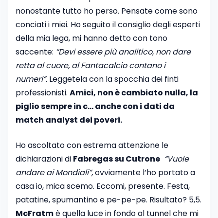
nonostante tutto ho perso. Pensate come sono
conciati i miei. Ho seguito il consiglio degli esperti
della mia lega, mi hanno detto con tono
saccente:
“Devi essere più analitico, non dare
retta al cuore, al Fantacalcio contano i
numeri”.
Leggetela con la spocchia dei finti
professionisti.
Amici, non è cambiato nulla, la
piglio sempre in c… anche con i dati da
match analyst dei poveri.
Ho ascoltato con estrema attenzione le
dichiarazioni di
Fabregas su Cutrone
“Vuole
andare ai Mondiali”,
ovviamente l’ho portato a
casa io, mica scemo. Eccomi, presente. Festa,
patatine, spumantino e pe-pe-pe. Risultato? 5,5.
McFratm
è quella luce in fondo al tunnel che mi