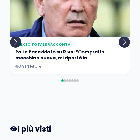
CALCIO TOTALE RACCONTA
Poli e l’aneddoto su Riva: “Comprai la
macchina nuova, mi riportò in
concessionaria per lasciarla…”
319171 letture
I più visti