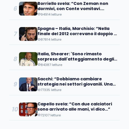
Borriello svela: “Con Zeman non
6
dormivi, con Conte vomitavi.
Quando si abbassavano i battiti…”
94914 letture
Spagna – Italia, Marchisio: “Nella
7
finale del 2012 correvano il doppio di
noi. Chissà come mai…”
87814 letture
Italia, Shearer: 'Sono rimasto
8
sorpreso dall'atteggiamento degli
azzurri, pensavamo...'
84387 letture
Sacchi: “Dobbiamo cambiare
9
strategia nei settori giovanili. Una
volta convocai un ragazzo, ma…”
77335 letture
Capello svela: “Con due calciatori
10
sono arrivato alle mani, vi dico…”
72107 letture