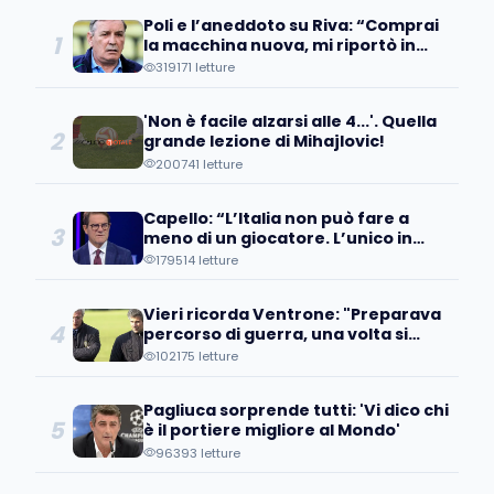
Poli e l’aneddoto su Riva: “Comprai
1
la macchina nuova, mi riportò in
concessionaria per lasciarla…”
319171 letture
'Non è facile alzarsi alle 4...'. Quella
2
grande lezione di Mihajlovic!
200741 letture
Capello: “L’Italia non può fare a
3
meno di un giocatore. L’unico in
grado di…”
179514 letture
Vieri ricorda Ventrone: "Preparava
4
percorso di guerra, una volta si
inventò una seduta di addominali
102175 letture
che..."
Pagliuca sorprende tutti: 'Vi dico chi
5
è il portiere migliore al Mondo'
96393 letture