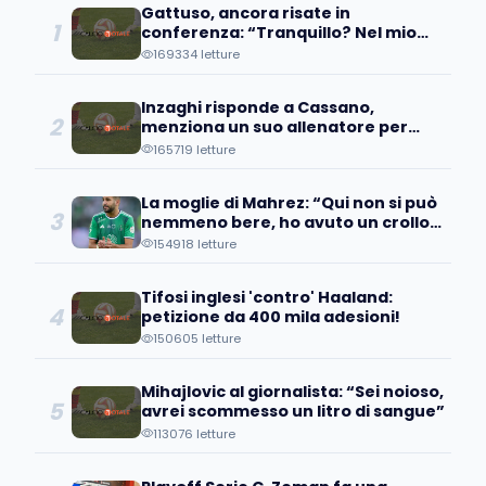
Gattuso, ancora risate in
1
conferenza: “Tranquillo? Nel mio
paese sei morto”
169334 letture
Inzaghi risponde a Cassano,
2
menziona un suo allenatore per
stopparlo
165719 letture
La moglie di Mahrez: “Qui non si può
3
nemmeno bere, ho avuto un crollo
e…”
154918 letture
Tifosi inglesi 'contro' Haaland:
4
petizione da 400 mila adesioni!
150605 letture
Mihajlovic al giornalista: “Sei noioso,
5
avrei scommesso un litro di sangue”
113076 letture