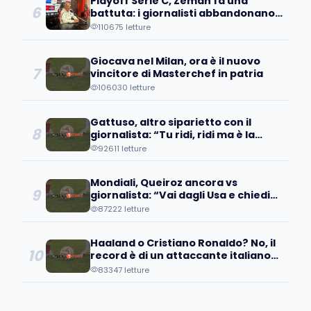
Playoff Serie C, Zeman fa una
6
battuta: i giornalisti abbandonano
la sala stampa
110675 letture
Giocava nel Milan, ora è il nuovo
7
vincitore di Masterchef in patria
106030 letture
Gattuso, altro siparietto con il
8
giornalista: “Tu ridi, ridi ma è la
verità”
92611 letture
Mondiali, Queiroz ancora vs
9
giornalista: “Vai dagli Usa e chiedi
della ritirata delle loro truppe dall'...
87222 letture
Haaland o Cristiano Ronaldo? No, il
10
record è di un attaccante italiano
(nostalgico)
83347 letture