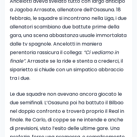
Ancelotti aveva svelato tutto con largo anticipo
a Jagoba Arrasate, allenatore dell’Osasuna. 18
febbraio, le squadre si incontrano nella Liga, i due
allenatori scambiano due battute prime della
gara, una scena abbastanza usuale immortalata
dalle tv spagnole. Ancelotti in maniera
perentoria rassicura il collega:
“Ci vediamo in
finale”.
Arrasate se la ride e stenta a crederci, il
siparietto si chiude con un simpatico abbraccio
tra i due.
Le due squadre non avevano ancora giocato le
due semifinali. L’Osasuna poi ha battuto il Bilbao
nel doppio confronto e troverà proprio il Real in
finale. Re Carlo, di coppe se ne intende e anche
di previsioni, visto l’esito delle ultime gare. Una
profezia, forse una promessa, o semplicemente