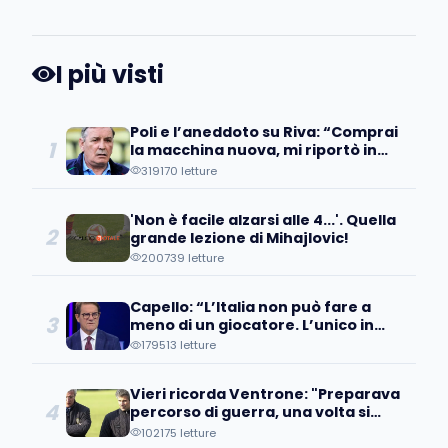
I più visti
Poli e l’aneddoto su Riva: “Comprai
1
la macchina nuova, mi riportò in
concessionaria per lasciarla…”
319170 letture
'Non è facile alzarsi alle 4...'. Quella
2
grande lezione di Mihajlovic!
200739 letture
Capello: “L’Italia non può fare a
3
meno di un giocatore. L’unico in
grado di…”
179513 letture
Vieri ricorda Ventrone: "Preparava
4
percorso di guerra, una volta si
inventò una seduta di addominali
102175 letture