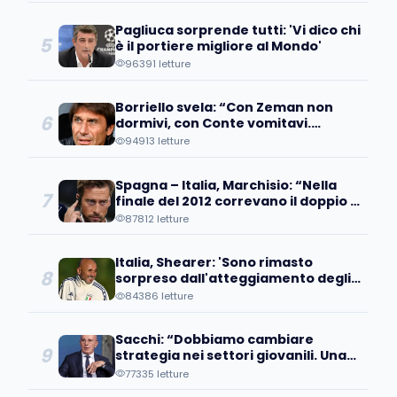
che..."
Pagliuca sorprende tutti: 'Vi dico chi
5
è il portiere migliore al Mondo'
96391 letture
Borriello svela: “Con Zeman non
6
dormivi, con Conte vomitavi.
Quando si abbassavano i battiti…”
94913 letture
Spagna – Italia, Marchisio: “Nella
7
finale del 2012 correvano il doppio di
noi. Chissà come mai…”
87812 letture
Italia, Shearer: 'Sono rimasto
8
sorpreso dall'atteggiamento degli
azzurri, pensavamo...'
84386 letture
Sacchi: “Dobbiamo cambiare
9
strategia nei settori giovanili. Una
volta convocai un ragazzo, ma…”
77335 letture