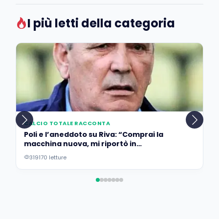
I più letti della categoria
CALCIO TOTALE RACCONTA
Poli e l’aneddoto su Riva: “Comprai la
macchina nuova, mi riportò in
concessionaria per lasciarla…”
319170 letture