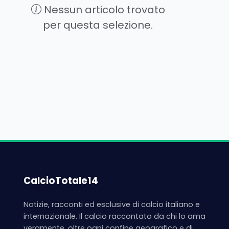
Nessun articolo trovato
per questa selezione.
CalcioTotale14
Notizie, racconti ed esclusive di calcio italiano e
internazionale. Il calcio raccontato da chi lo ama
veramente, oltre ogni confine geografico e di