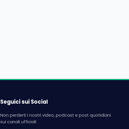
Seguici sui Social
Non perderti i nostri video, podcast e post quotidiani
sui canali ufficiali: