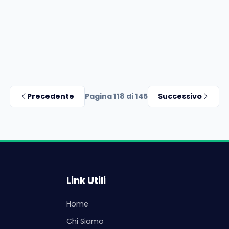
Precedente
Pagina 118 di 145
Successivo
Link Utili
Home
Chi Siamo