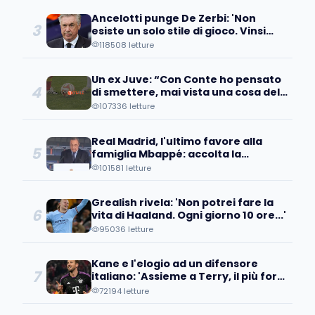
Ancelotti punge De Zerbi: 'Non
3
esiste un solo stile di gioco. Vinsi
cinque a zero contro di lui perché...'
118508 letture
Un ex Juve: “Con Conte ho pensato
4
di smettere, mai vista una cosa del
genere”
107336 letture
Real Madrid, l'ultimo favore alla
5
famiglia Mbappé: accolta la
richiesta della madre...
101581 letture
Grealish rivela: 'Non potrei fare la
6
vita di Haaland. Ogni giorno 10 ore...'
95036 letture
Kane e l'elogio ad un difensore
7
italiano: 'Assieme a Terry, il più forte
che ho affrontato'
72194 letture