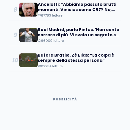
Ancelotti: “Abbiamo passato brutti
8
momenti. Vinicius come CR7? No,
per un motivo..."
67783 letture
Real Madrid, parla Pintus: 'Non conta
9
correre di più. Vi svelo un segreto su
Modric e Kroos'
66009 letture
Bufera Brasile, Zé Elias: “La colpa è
10
sempre della stessa persona”
62234 letture
PUBBLICITÀ