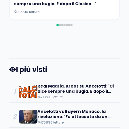
sempre una bugia. E dopo il Clasico...'
213610 letture
I più visti
Real Madrid, Kroos su Ancelotti: 'Ci
1
dice sempre una bugia. E dopo il
Clasico...'
213610 letture
Ancelotti vs Bayern Monaco, la
2
rivelazione: 'Fu attaccato da un
senatore, disse che suo figlio...'
176895 letture