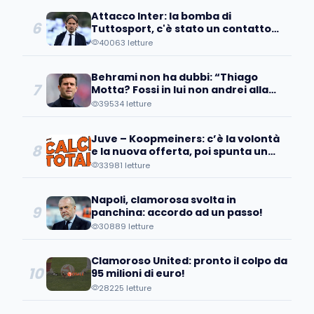
Attacco Inter: la bomba di
6
Tuttosport, c'è stato un contatto
con un pupillo di Inzaghi!
40063 letture
Behrami non ha dubbi: “Thiago
7
Motta? Fossi in lui non andrei alla
Juve perché..."
39534 letture
Juve – Koopmeiners: c’è la volontà
8
e la nuova offerta, poi spunta un
patto tra…
33981 letture
Napoli, clamorosa svolta in
9
panchina: accordo ad un passo!
30889 letture
Clamoroso United: pronto il colpo da
10
95 milioni di euro!
28225 letture