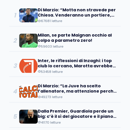
Di Marzio: “Motta non stravede per
1
Chiesa. Venderanno un portiere,
occhio all’operazione…”
67681 letture
Milan, se parte Maignan occhio al
2
colpo a parametro zero!
59603 letture
Inter, le riflessioni di Inzaghi: i top
3
club lo cercano, Marotta avrebbe
già individuato...
53458 letture
Di Marzio: “La Juve ha scelto
4
l’allenatore, ma attenzione perché
a Bologna sanno che...
49273 letture
Dalla Premier, Guardiola perde un
5
big: c’è il sì del giocatore e il piano
d’addio
41170 letture