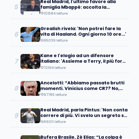
Real Madrid, l'ultimo favore alla
5
famiglia Mbappé: accolta la
richiesta della madre...
101584 letture
Grealish rivela: 'Non potrei fare la
6
vita di Haaland. Ogni giorno 10 ore...'
95039 letture
Kane e l'elogio ad un difensore
7
italiano: 'Assieme a Terry, il più forte
che ho affrontato'
72194 letture
Ancelotti: “Abbiamo passato brutti
8
momenti. Vinicius come CR7? No,
per un motivo..."
67785 letture
Real Madrid, parla Pintus: 'Non conta
9
correre di più. Vi svelo un segreto su
Modric e Kroos'
66011 letture
Bufera Brasile, Zé Elias: “La colpa è