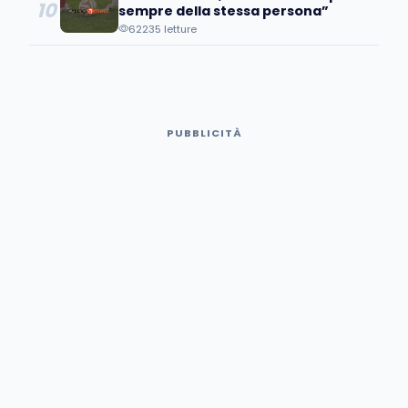
10
sempre della stessa persona”
62235 letture
PUBBLICITÀ