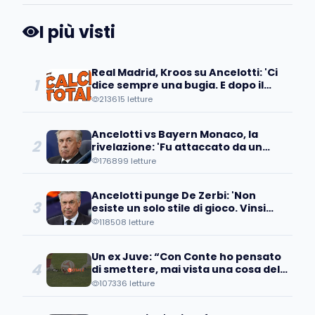
I più visti
Real Madrid, Kroos su Ancelotti: 'Ci
1
dice sempre una bugia. E dopo il
Clasico...'
213615 letture
Ancelotti vs Bayern Monaco, la
2
rivelazione: 'Fu attaccato da un
senatore, disse che suo figlio...'
176899 letture
Ancelotti punge De Zerbi: 'Non
3
esiste un solo stile di gioco. Vinsi
cinque a zero contro di lui perché...'
118508 letture
Un ex Juve: “Con Conte ho pensato
4
di smettere, mai vista una cosa del
genere”
107336 letture