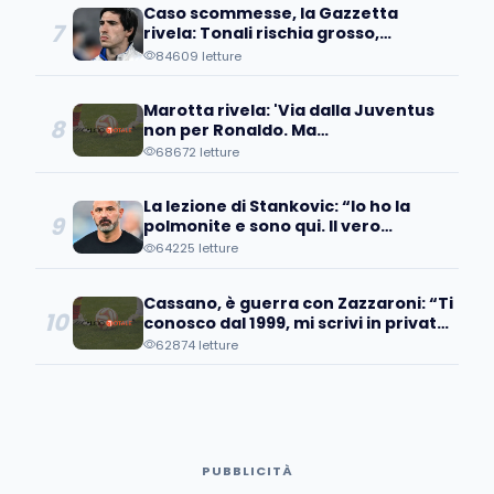
Caso scommesse, la Gazzetta
7
rivela: Tonali rischia grosso,
avrebbe scommesso...
84609 letture
Marotta rivela: 'Via dalla Juventus
8
non per Ronaldo. Ma
quell'operazione...'
68672 letture
La lezione di Stankovic: “Io ho la
9
polmonite e sono qui. Il vero
fallimento è quando…”
64225 letture
Cassano, è guerra con Zazzaroni: “Ti
10
conosco dal 1999, mi scrivi in privato
e poi pubblicamente…
62874 letture
PUBBLICITÀ