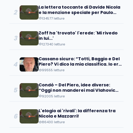
La lettera toccante di Davide Nicola
2
e la menzione speciale per Paulo
Coelho
134577 letture
Zoff ha 'trovato' l'erede: 'Mi rivedo
3
in lui...'
127340 letture
Cassano sicuro: “Totti, Baggio e Del
4
Piero? Vi dico la mia classifica. Io ero
avanti, ma…”
99555 letture
Condò – Del Piero, idee diverse:
5
“Oggi non manderei mai Vlahovic
davanti ai microfoni perché….”
92005 letture
L'elogio ai 'rivali': la differenza tra
6
Nicola e Mazzarri!
86430 letture