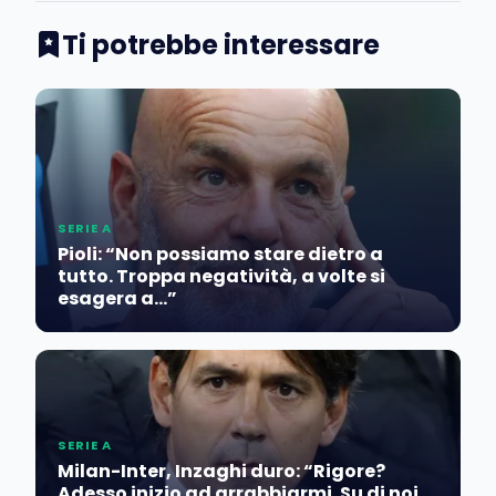
Ti potrebbe interessare
SERIE A
Pioli: “Non possiamo stare dietro a
tutto. Troppa negatività, a volte si
esagera a…”
SERIE A
Milan-Inter, Inzaghi duro: “Rigore?
Adesso inizio ad arrabbiarmi. Su di noi