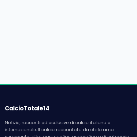
CalcioTotale14
Notizie, racconti ed esclusive di calcio italiano e
internazionale. Il calcio raccontato da chi lo ama
veramente, oltre ogni confine geografico e di categoria.