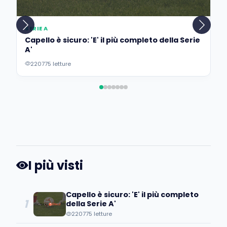
SERIE A
Capello è sicuro: 'E' il più completo della Serie
A'
220775 letture
I più visti
Capello è sicuro: 'E' il più completo
1
della Serie A'
220775 letture