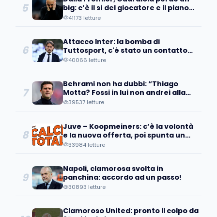
5
big: c’è il sì del giocatore e il piano
d’addio
41173 letture
Attacco Inter: la bomba di
6
Tuttosport, c'è stato un contatto
con un pupillo di Inzaghi!
40066 letture
Behrami non ha dubbi: “Thiago
7
Motta? Fossi in lui non andrei alla
Juve perché..."
39537 letture
Juve – Koopmeiners: c’è la volontà
8
e la nuova offerta, poi spunta un
patto tra…
33984 letture
Napoli, clamorosa svolta in
9
panchina: accordo ad un passo!
30893 letture
Clamoroso United: pronto il colpo da