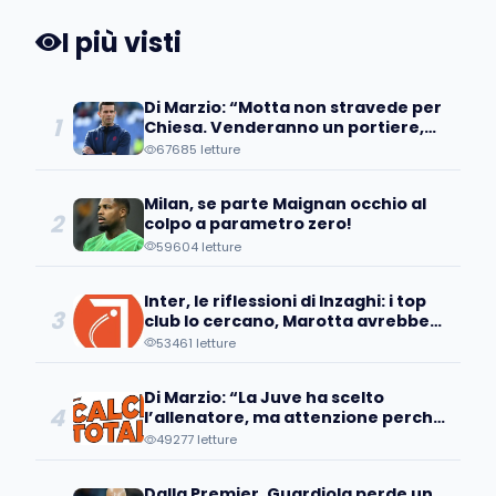
I più visti
Di Marzio: “Motta non stravede per
1
Chiesa. Venderanno un portiere,
occhio all’operazione…”
67685 letture
Milan, se parte Maignan occhio al
2
colpo a parametro zero!
59604 letture
Inter, le riflessioni di Inzaghi: i top
3
club lo cercano, Marotta avrebbe
già individuato...
53461 letture
Di Marzio: “La Juve ha scelto
4
l’allenatore, ma attenzione perché
a Bologna sanno che...
49277 letture
Dalla Premier, Guardiola perde un