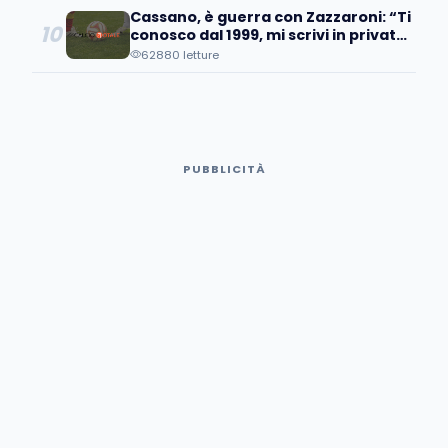
Cassano, è guerra con Zazzaroni: “Ti
10
conosco dal 1999, mi scrivi in privato
e poi pubblicamente…
62880 letture
PUBBLICITÀ