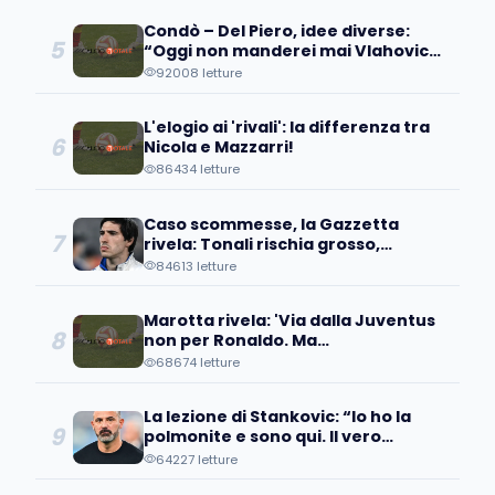
Condò – Del Piero, idee diverse:
5
“Oggi non manderei mai Vlahovic
davanti ai microfoni perché….”
92008 letture
L'elogio ai 'rivali': la differenza tra
6
Nicola e Mazzarri!
86434 letture
Caso scommesse, la Gazzetta
7
rivela: Tonali rischia grosso,
avrebbe scommesso...
84613 letture
Marotta rivela: 'Via dalla Juventus
8
non per Ronaldo. Ma
quell'operazione...'
68674 letture
La lezione di Stankovic: “Io ho la
9
polmonite e sono qui. Il vero
fallimento è quando…”
64227 letture