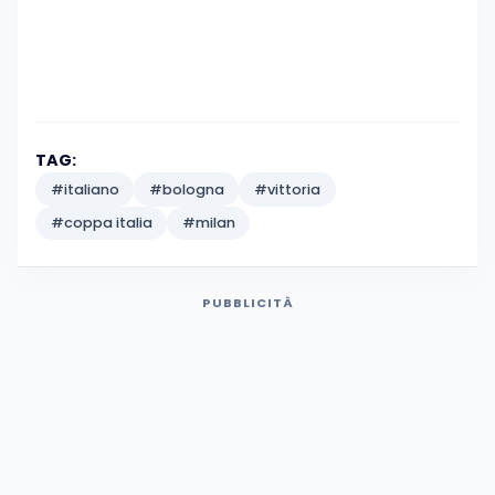
TAG:
#italiano
#bologna
#vittoria
#coppa italia
#milan
PUBBLICITÀ