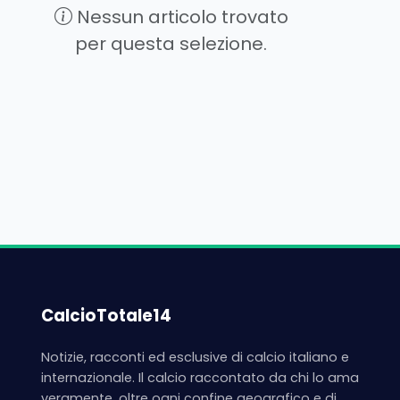
Nessun articolo trovato
per questa selezione.
CalcioTotale14
Notizie, racconti ed esclusive di calcio italiano e
internazionale. Il calcio raccontato da chi lo ama
veramente, oltre ogni confine geografico e di