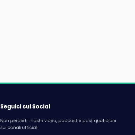
Seguici sui Social
Non perderti i nostri video, podcast e post quotidiani
sui canali ufficiali: