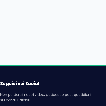
Seguici sui Social
Non perderti i nostri video, podcast e post quotidiani
sui canali ufficiali: