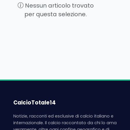
Nessun articolo trovato
per questa selezione.
CalcioTotale14
Notizie, racconti ed esclusive di calcio italiano e
internazionale. Il calcio raccontato da chi lo ama
veramente, oltre ogni confine geografico e di