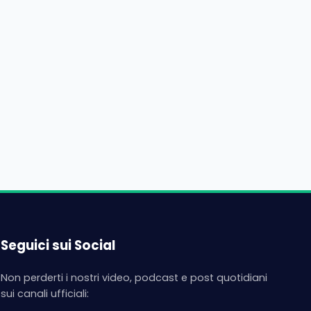
Seguici sui Social
Non perderti i nostri video, podcast e post quotidiani
sui canali ufficiali: