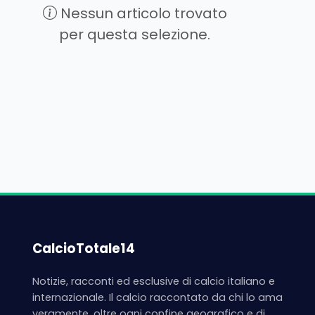
Nessun articolo trovato
per questa selezione.
CalcioTotale14
Notizie, racconti ed esclusive di calcio italiano e
internazionale. Il calcio raccontato da chi lo ama
veramente, oltre ogni confine geografico e di