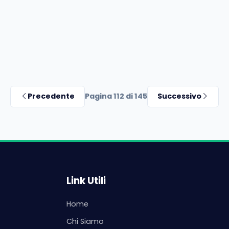
Precedente
Pagina 112 di 145
Successivo
Link Utili
Home
Chi Siamo