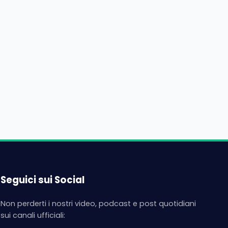
Seguici sui Social
Non perderti i nostri video, podcast e post quotidiani
sui canali ufficiali: