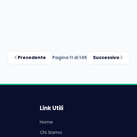
Precedente
Pagina 11 di 145
Successivo
Link Utili
Home
Chi Siamo