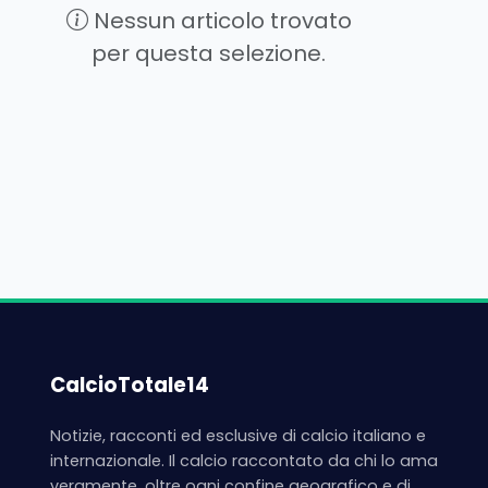
Nessun articolo trovato
per questa selezione.
CalcioTotale14
Notizie, racconti ed esclusive di calcio italiano e
internazionale. Il calcio raccontato da chi lo ama
veramente, oltre ogni confine geografico e di