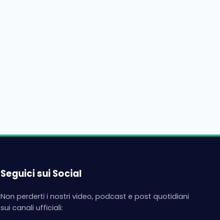
Seguici sui Social
Non perderti i nostri video, podcast e post quotidiani
sui canali ufficiali: