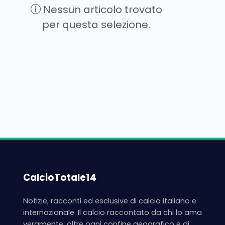
Nessun articolo trovato
per questa selezione.
CalcioTotale14
Notizie, racconti ed esclusive di calcio italiano e
internazionale. Il calcio raccontato da chi lo ama
veramente, oltre ogni confine geografico e di